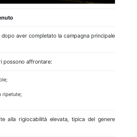
enuto
lo dopo aver completato la campagna principale
ri possono affrontare:
ple;
 ripetute;
e alla rigiocabilità elevata, tipica del genere