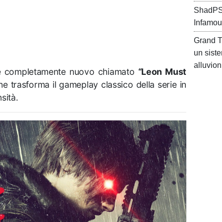
ShadPS4
Infamou
Grand Th
un sist
alluvion
me completamente nuovo chiamato
“Leon Must
he trasforma il gameplay classico della serie in
sità.