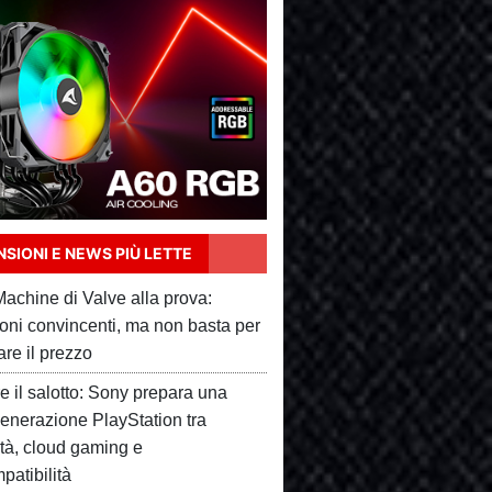
SIONI E NEWS PIÙ LETTE
achine di Valve alla prova:
ioni convincenti, ma non basta per
care il prezzo
e il salotto: Sony prepara una
enerazione PlayStation tra
ità, cloud gaming e
patibilità