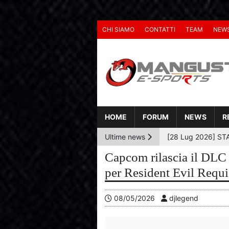
CHI SIAMO
CONTATTI
TEAM
NEW
HOME
FORUM
NEWS
R
Ultime news
Capcom rilascia il DLC
per Resident Evil Requi
08/05/2026
djlegend