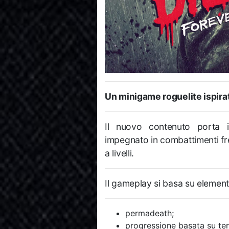
Un minigame roguelite ispirato
Il nuovo contenuto porta 
impegnato in combattimenti fre
a livelli.
Il gameplay si basa su elementi 
permadeath;
progressione basata su tent