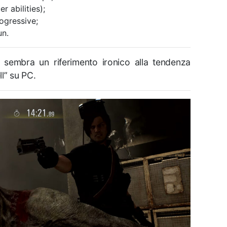
r abilities);
rogressive;
un.
 sembra un riferimento ironico alla tendenza
ll” su PC.