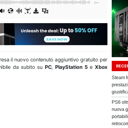
-:--
esa il nuovo contenuto aggiuntivo gratuito per
RECEN
nibile da subito su
PC
,
PlayStation 5
e
Xbox
Steam M
prestaz
giustifi
PS6 oltr
nuova g
portabil
retrocom