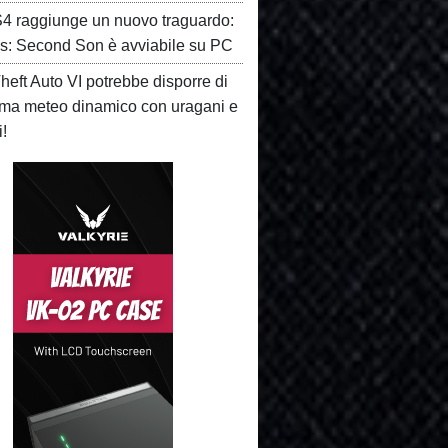
 raggiunge un nuovo traguardo:
s: Second Son è avviabile su PC
eft Auto VI potrebbe disporre di
ema meteo dinamico con uragani e
i!