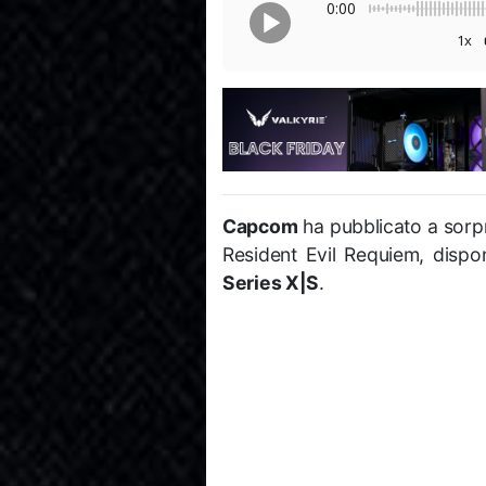
0:00
1x
Capcom
ha pubblicato a sorpr
Resident Evil Requiem
, dispo
Series X|S
.