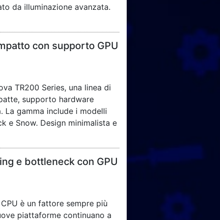
to da illuminazione avanzata.
mpatto con supporto GPU
ova TR200 Series, una linea di
patte, supporto hardware
a. La gamma include i modelli
ck e Snow. Design minimalista e
ming e bottleneck con GPU
 CPU è un fattore sempre più
 nuove piattaforme continuano a