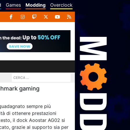
d
Games
Modding
Overclock
chmark gaming
o guadagnato sempre più
ità di ottenere prestazioni
testo, il dock Aoostar AG02 si
cato, grazie al supporto sia per