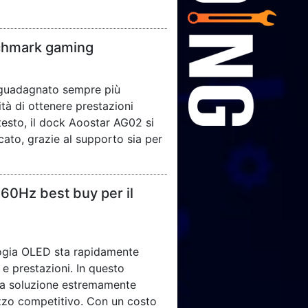
chmark gaming
o guadagnato sempre più
ità di ottenere prestazioni
testo, il dock Aoostar AG02 si
cato, grazie al supporto sia per
0Hz best buy per il
logia OLED sta rapidamente
 e prestazioni. In questo
na soluzione estremamente
zzo competitivo. Con un costo