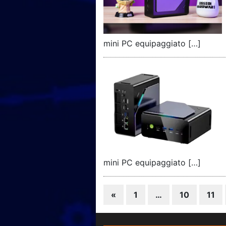
mini PC equipaggiato […]
mini PC equipaggiato […]
«
1
…
10
11