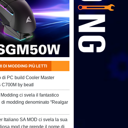
I DI MODDING PIÙ LETTI
o di PC build Cooler Master
 C700M by beatl
Modding ci svela il fantastico
o di modding denominato “Realgar
er Italiano SA MOD ci svela la sua
liosa mod che prende il nome di