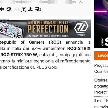
-:--
epublic of Gamers (ROG)
annuncia la
lità in Italia dei nuovi alimentatori
ROG STRIX
e
ROG STRIX 750 W
, entrambi, equipaggiati con
LAVOR
tano la migliore tecnologia di raffreddamento
Progett
i certificazione 80 PLUS Gold.
Cosmos
Explore 
progett
Project”
Il modd
meravig