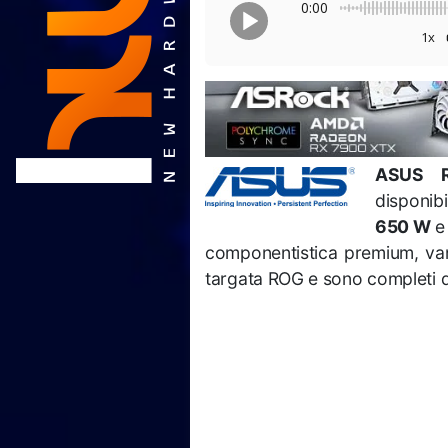
0:00
1x
ASUS R
disponibi
650 W
componentistica premium, van
targata ROG e sono completi d