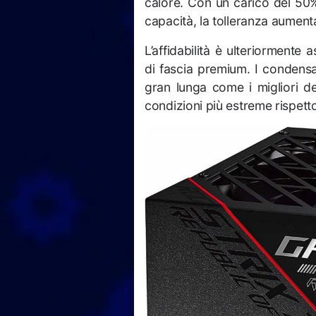
calore. Con un carico del 50%
capacità, la tolleranza aumen
L’affidabilità è ulteriorment
di fascia premium. I condensat
gran lunga come i migliori del
condizioni più estreme rispett