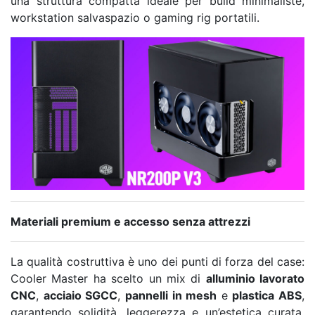
una struttura compatta ideale per build minimaliste,
workstation salvaspazio o gaming rig portatili.
Materiali premium e accesso senza attrezzi
La qualità costruttiva è uno dei punti di forza del case:
Cooler Master ha scelto un mix di
alluminio lavorato
CNC
,
acciaio SGCC
,
pannelli in mesh
e
plastica ABS
,
garantendo solidità, leggerezza e un’estetica curata.