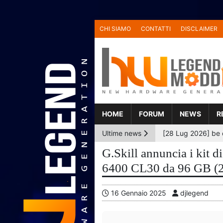
CHI SIAMO
CONTATTI
DISCLAIMER
HOME
FORUM
NEWS
R
Ultime news
G.Skill annuncia i kit 
6400 CL30 da 96 GB (
16 Gennaio 2025
djlegend