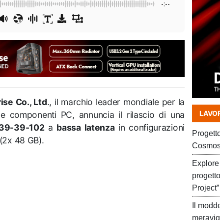
-:--
ise Co., Ltd
., il marchio leader mondiale per la
LAVOR
e componenti PC, annuncia il rilascio di una
39-39-102
a
bassa latenza
in configurazioni
Progett
(2x 48 GB).
Cosmos
Explore 
progett
Project”
Il modd
meravig