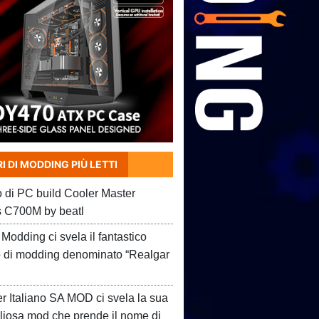
I DI MODDING PIÙ LETTI
o di PC build Cooler Master
 C700M by beatl
Modding ci svela il fantastico
o di modding denominato “Realgar
er Italiano SA MOD ci svela la sua
liosa mod che prende il nome di