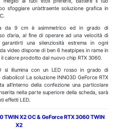
meglio ai tuoi titoli preferiti, battere il tuo
o sfoggiare un’attraente soluzione grafica in
PC.
tola da 9 cm è asimmetrico ed in grado di
so d’aria, al fine di operare ad una velocità di
arantirti una silenziosità estrema in ogni
eda video dispone di ben 6 heatpipes in rame in
 il calore prodotto dal nuovo chip RTX 3060.
D si illumina con un LED rosso in grado di
to diabolico! La soluzione INNO3D GeForce RTX
all’interno della confezione una particolare
nserita nella parte superiore della scheda, sarà
ti effetti LED.
0 TWIN X2 OC & GeForce RTX 3060 TWIN
X2