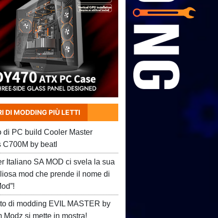
I DI MODDING PIÙ LETTI
o di PC build Cooler Master
 C700M by beatl
er Italiano SA MOD ci svela la sua
liosa mod che prende il nome di
Mod”!
etto di modding EVIL MASTER by
Modz si mette in mostra!