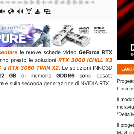
-:--
sentare
le nuove schede video
GeForce RTX
nno presto le soluzioni
RTX 3060 ICHILL X3
C
e
RTX 3060 TWIN X2
. Le soluzioni INNO3D
LAVOR
12 GB
di memoria
GDDR6
sono basate
Progett
re
e sulla seconda generazione di NVIDIA RTX.
Cosmos
Il modd
meravig
“Delta 
Il prog
Mayhem 