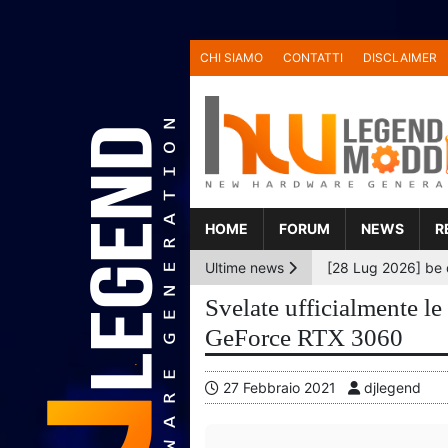
CHI SIAMO
CONTATTI
DISCLAIMER
HOME
FORUM
NEWS
R
Ultime news
Svelate ufficialmente 
GeForce RTX 3060
27 Febbraio 2021
djlegend