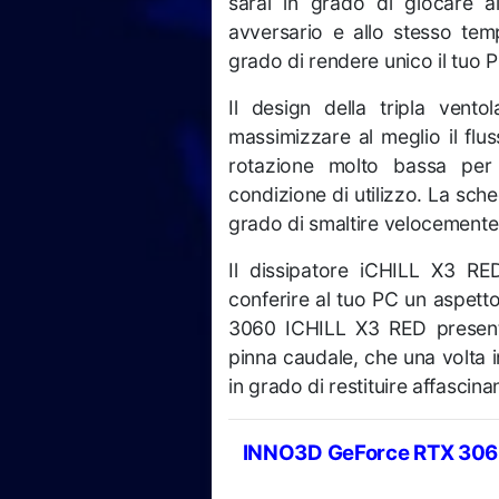
sarai in grado di giocare al 
avversario e allo stesso temp
grado di rendere unico il tuo 
Il design della tripla ven
massimizzare al meglio il flus
rotazione molto bassa per g
condizione di utilizzo. La sch
grado di smaltire velocemente
Il dissipatore iCHILL X3 RE
conferire al tuo PC un aspet
3060 ICHILL X3 RED presenta 
pinna caudale, che una volta i
in grado di restituire affascinan
INNO3D GeForce RTX 306