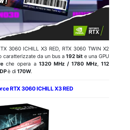
 RTX 3060 ICHILL X3 RED, RTX 3060 TWIN X2
caratterizzate da un
bus a
192 bit
e una GPU
re
che opera a
1320 MHz / 1780 MHz
,
112
TDP
è di
170W
.
rce RTX 3060 ICHILL X3 RED