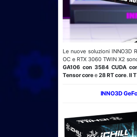
Le nuove soluzioni INNO3D
OC e RTX 3060 TWIN X2 sono 
GA106 con 3584 CUDA co
Tensor core
e
28 RT core
.
Il 
INNO3D GeFo