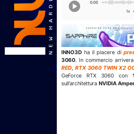
0:00
1x
INNO3D
ha il piacere di
pre
3060
. In commercio arrivera
RED
,
RTX 3060 TWIN X2 O
GeForce RTX 3060 con
sull’architettura
NVIDIA Ampe