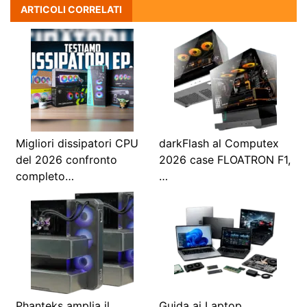
ARTICOLI CORRELATI
Migliori dissipatori CPU
darkFlash al Computex
del 2026 confronto
2026 case FLOATRON F1,
completo…
…
Phanteks amplia il
Guida ai Laptop