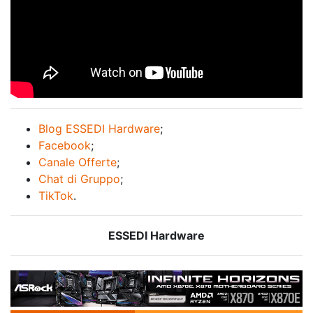
Blog ESSEDI Hardware
;
Facebook
;
Canale Offerte
;
Chat di Gruppo
;
TikTok
.
ESSEDI Hardware