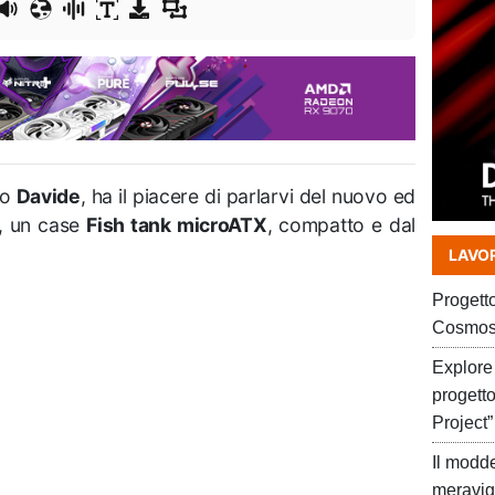
ro
Davide
, ha il piacere di parlarvi del nuovo ed
, un case
Fish tank microATX
, compatto e dal
LAVOR
Progett
Cosmos
Explore 
progett
Project”
Il modd
meravig