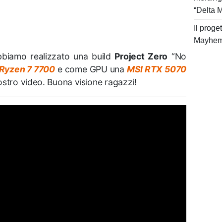
“Delta 
Il prog
Mayhem 
bbiamo realizzato una build
Project Zero
“No
Ryzen 7 7700
e come GPU una
MSI RTX 5070
nostro video. Buona visione ragazzi!