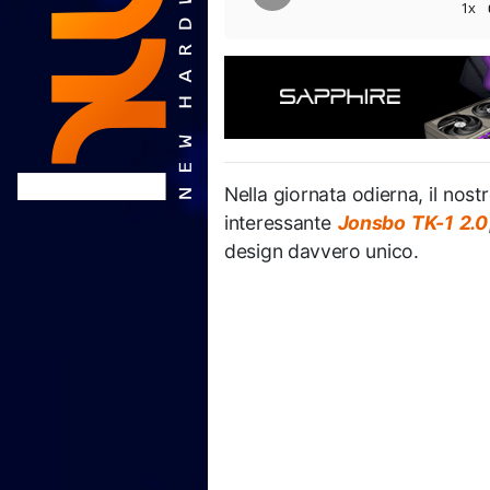
1x
Nella giornata odierna, il nost
interessante
Jonsbo TK-1 2.0
design davvero unico.