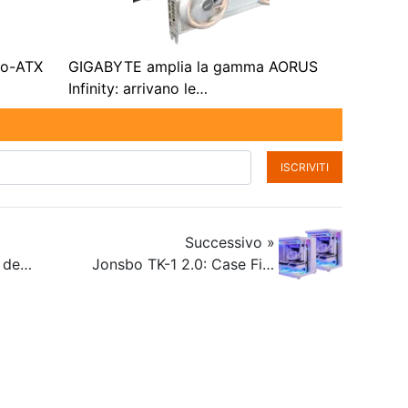
ro-ATX
GIGABYTE amplia la gamma AORUS
Infinity: arrivano le…
ISCRIVITI
Successivo »
I migliori case per PC del 2025? – Guida all’acquisto!
Jonsbo TK-1 2.0: Case Fish tank microATX!