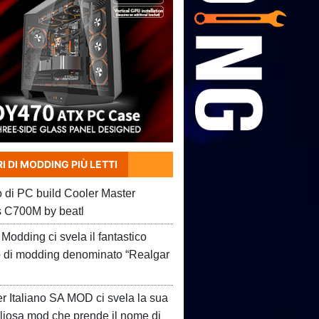
I DI MODDING PIÙ LETTI
o di PC build Cooler Master
 C700M by beatl
Modding ci svela il fantastico
o di modding denominato “Realgar
er Italiano SA MOD ci svela la sua
liosa mod che prende il nome di