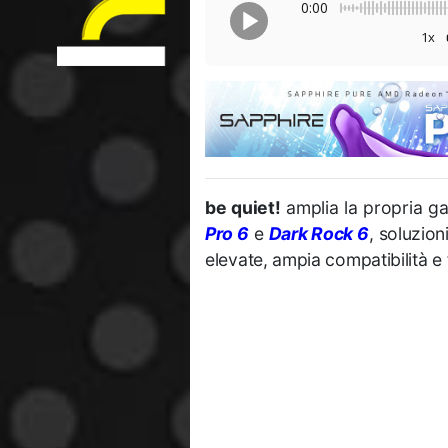
0:00
1x
be quiet!
amplia la propria g
Pro 6
e
Dark Rock 6
, soluzion
elevate, ampia compatibilità 