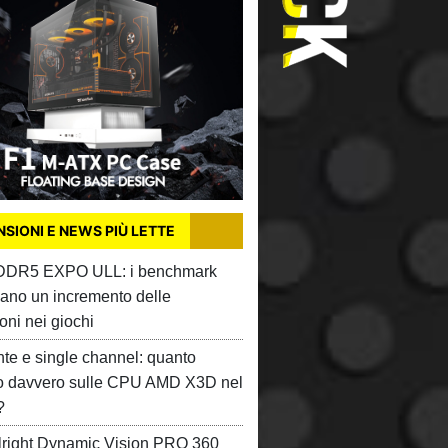
SIONI E NEWS PIÙ LETTE
 DDR5 EXPO ULL: i benchmark
ano un incremento delle
oni nei giochi
te e single channel: quanto
o davvero sulle CPU AMD X3D nel
?
right Dynamic Vision PRO 360