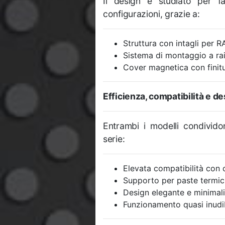
Il design è studiato per faci
configurazioni, grazie a:
Struttura con intagli per 
Sistema di montaggio a rail
Cover magnetica con finit
Efficienza, compatibilità e d
Entrambi i modelli condivid
serie:
Elevata compatibilità con 
Supporto per paste termic
Design elegante e minimali
Funzionamento quasi inudibi