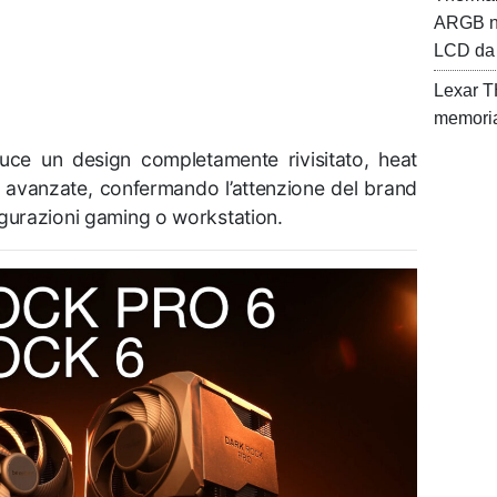
ARGB nu
LCD da 5
Lexar T
memoria
uce un design completamente rivisitato, heat
tà avanzate, confermando l’attenzione del brand
igurazioni gaming o workstation.