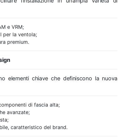
litare l’installazione in un’ampia varietà di
RAM e VRM;
 per la ventola;
ura premium.
esign
ono elementi chiave che definiscono la nuova
componenti di fascia alta;
he avanzate;
sta;
le, caratteristico del brand.