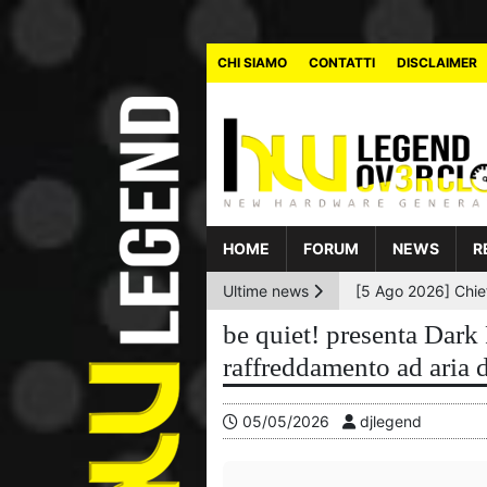
CHI SIAMO
CONTATTI
DISCLAIMER
HOME
FORUM
NEWS
R
Ultime news
be quiet! presenta Dark
raffreddamento ad aria 
05/05/2026
djlegend