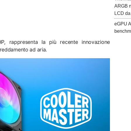
ARGB nu
LCD da 5
eGPU Ao
benchm
P, rappresenta la più recente innovazione
freddamento ad aria.