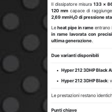
Il dissipatore misura
133 × 8
120 mm
capace di raggiung
2,69 mmH₂O di pressione sta
Le
heat pipe in rame
entrano i
in rame lavorata con precis
ultima generazione
.
Due varianti disponibili
Hyper 212 3DHP Black 
Hyper 212 3DHP Black
: 
Le prestazioni restano identich
Punti chiave