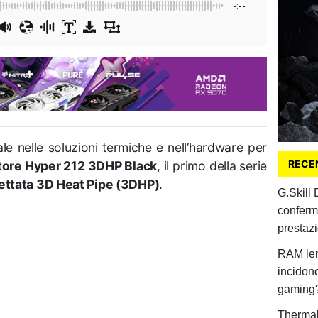
-:--
le nelle soluzioni termiche e nell’hardware per
RECEN
tore Hyper 212 3DHP Black
, il primo della serie
ettata 3D Heat Pipe (3DHP)
.
G.Skill
conferm
prestazi
RAM len
incidon
gaming
Thermal