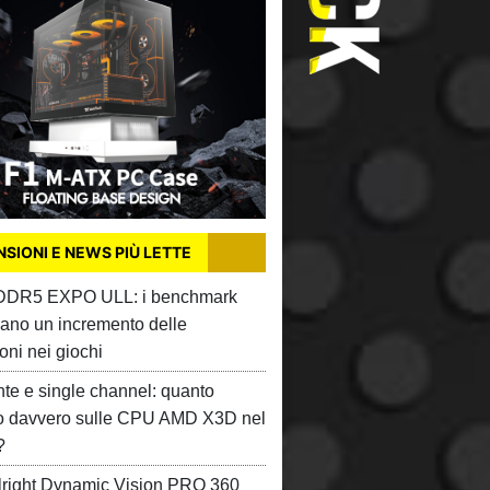
SIONI E NEWS PIÙ LETTE
 DDR5 EXPO ULL: i benchmark
ano un incremento delle
oni nei giochi
te e single channel: quanto
o davvero sulle CPU AMD X3D nel
?
right Dynamic Vision PRO 360