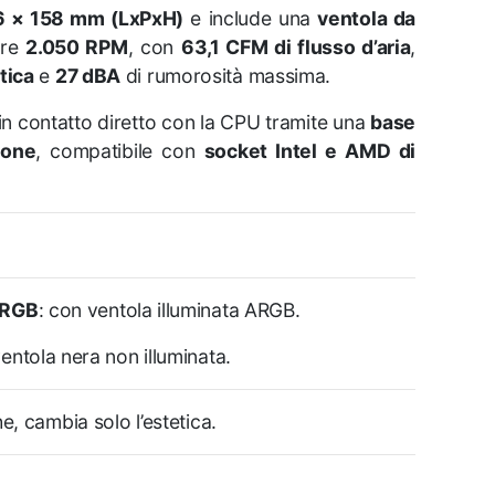
6 × 158 mm (LxPxH)
e include una
ventola da
ere
2.050 RPM
, con
63,1 CFM di flusso d’aria
,
tica
e
27 dBA
di rumorosità massima.
n contatto diretto con la CPU tramite una
base
ione
, compatibile con
socket Intel e AMD di
ARGB
: con ventola illuminata ARGB.
ventola nera non illuminata.
e, cambia solo l’estetica.