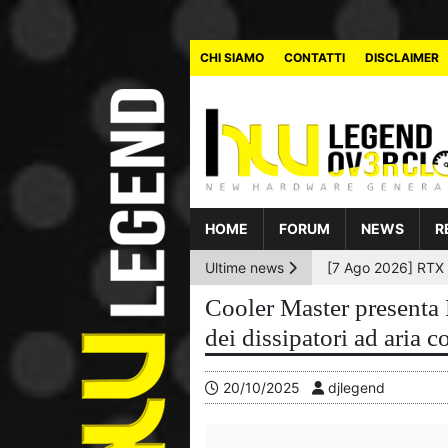
CHI SIAMO
CONTATTI
DISCLAIMER
HOME
FORUM
NEWS
R
Ultime news
Cooler Master presenta
dei dissipatori ad aria 
20/10/2025
djlegend