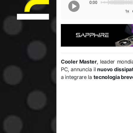
0:00
1x
Cooler Master
, leader mondia
PC, annuncia il
nuovo dissipa
a integrare la
tecnologia brev