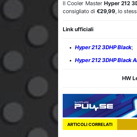
Il Cooler Master
Hyper 212 3
consigliato di
€29,99
, lo stes
Link ufficiali
Hyper 212 3DHP Black
;
Hyper 212 3DHP Black 
HW Le
ARTICOLI CORRELATI