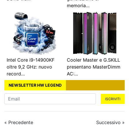
memoria…
Intel Core i9-14900KF
Cooler Master e G.SKILL
oltre 9,2 GHz: nuovo
presentano MasterDimm
record…
AC:…
NEWSLETTER HW LEGEND
ISCRIVITI
« Precedente
Successivo »