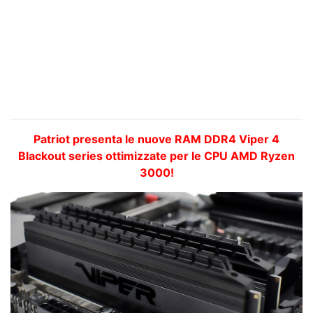
Patriot presenta le nuove RAM DDR4 Viper 4
Blackout series ottimizzate per le CPU AMD Ryzen
3000!