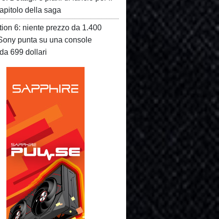
apitolo della saga
tion 6: niente prezzo da 1.400
, Sony punta su una console
 da 699 dollari