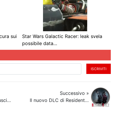
cura sui
Star Wars Galactic Racer: leak svela
possibile data…
ISCRIVITI
Successivo »
Annunciata la data d’uscita di Sniper Elite V2 Remastered
Il nuovo DLC di Resident Evil 2 Remake permette di sbloccare tutte le ricompense in-game