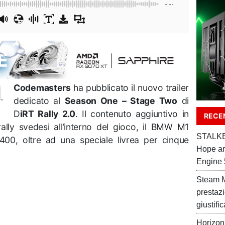
-:--
Codemasters
ha pubblicato il nuovo trailer
dedicato al
Season One – Stage Two
di
D
iRT Rally 2.0
. Il contenuto aggiuntivo in
RECEN
lly svedesi all’interno del gioco, il BMW M1
STALKER
400, oltre ad una speciale livrea per cinque
Hope ar
Engine 
Steam M
prestaz
giustifi
Horizon 