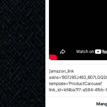
[amazon_link
asins=’B07J9SJ462,B07LGQ2
template=’ProductCarousel
link_id=’ef4ba7f7-a584-4fbb
Mang