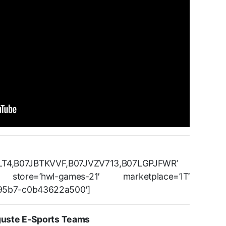
LT4,B07JBTKVVF,B07JVZV713,B07LGPJFWR’
’ store=’hwl-games-21′ marketplace=’IT’
-95b7-c0b43622a500′]
uste E-Sports Teams