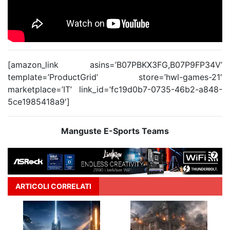
[amazon_link asins=’B07PBKX3FG,B07P9FP34V’
template=’ProductGrid’ store=’hwl-games-21′
marketplace=’IT’ link_id=’fc19d0b7-0735-46b2-a848-
5ce1985418a9′]
Manguste E-Sports Teams
ARTICOLI CORRELATI