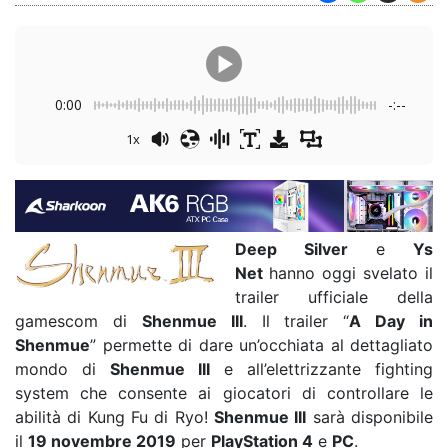
0:00
-:--
1x
Deep Silver
e
Ys
Net
hanno oggi svelato il
trailer ufficiale della
gamescom di
Shenmue III
. Il trailer “
A Day in
Shenmue
” permette di dare un’occhiata al dettagliato
mondo di
Shenmue III
e all’elettrizzante fighting
system che consente ai giocatori di controllare le
abilità di Kung Fu di Ryo!
Shenmue III
sarà disponibile
il
19 novembre 2019
per
PlayStation 4
e
PC
.