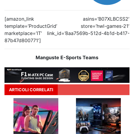
[amazon_link asins=’B07XLBCSS2′
template=’ProductGrid’ store=’hwl-games-21′
marketplace=’IT’ link_id=’8aa7569b-512d-4b1d-b417-
87b47d800771′]
Manguste E-Sports Teams
ARTICOLI CORRELATI