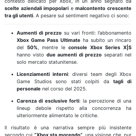
contesto delicato per Xbox, in un anno segnato da
scelte aziendali impopolari
e
malcontento crescente
tra gli utenti
. A pesare sul sentiment negativo ci sono:
Aumenti di prezzo
su vari fronti: l’abbonamento
Xbox Game Pass Ultimate
ha subito un rincaro
del
50%
, mentre le
console Xbox Series X|S
hanno visto
due aumenti di prezzo
separati nel
solo mercato statunitense.
Licenziamenti interni
: diversi team degli Xbox
Game Studios sono stati colpiti da
tagli di
personale
nel corso del 2025.
Carenza di esclusive forti
: la percezione di una
lineup debole rispetto alla concorrenza ha
ulteriormente alimentato le critiche.
Il risultato è una narrativa sempre più insistente
secondo cui
“Xbox sta morendo”
, una visione che, pur