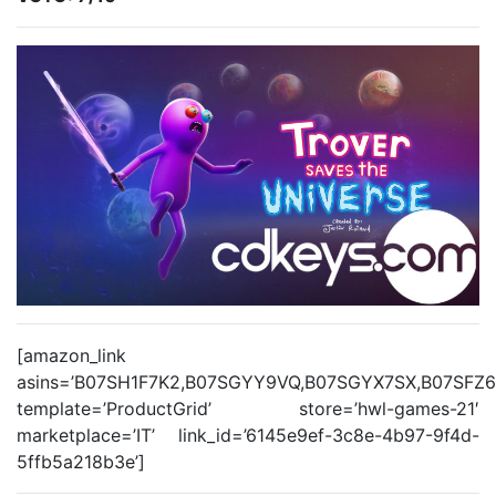
[amazon_link
asins=’B07SH1F7K2,B07SGYY9VQ,B07SGYX7SX,B07SF
template=’ProductGrid’ store=’hwl-games-21′
marketplace=’IT’ link_id=’6145e9ef-3c8e-4b97-9f4d-
5ffb5a218b3e’]