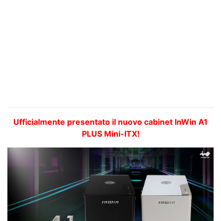
Ufficialmente presentato il nuovo cabinet InWin A1
PLUS Mini-ITX!