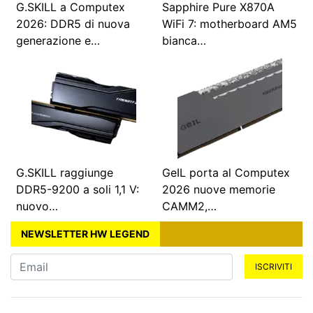
G.SKILL a Computex
Sapphire Pure X870A
2026: DDR5 di nuova
WiFi 7: motherboard AM5
generazione e…
bianca…
G.SKILL raggiunge
GeIL porta al Computex
DDR5-9200 a soli 1,1 V:
2026 nuove memorie
nuovo…
CAMM2,…
NEWSLETTER HW LEGEND
ISCRIVITI