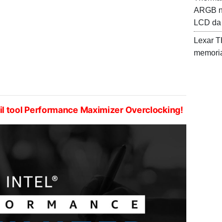
ARGB nu
LCD da 5
Lexar T
memoria
 il tool Performance Maximizer Overclocking!