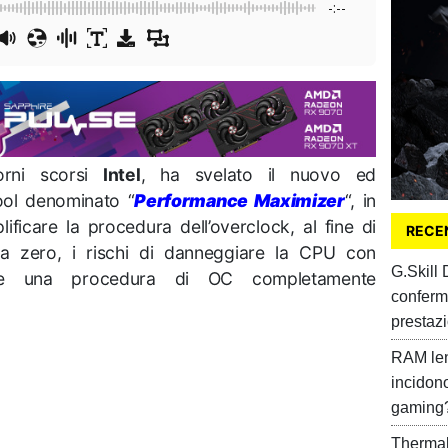
-:--
orni scorsi
Intel
, ha svelato il nuovo ed
ool denominato “
Performance Maximizer
“, in
ificare la procedura dell’overclock, al fine di
RECEN
 a zero, i rischi di danneggiare la CPU con
G.Skill
mite una procedura di OC completamente
conferm
prestazi
RAM len
incidon
gaming
Thermal