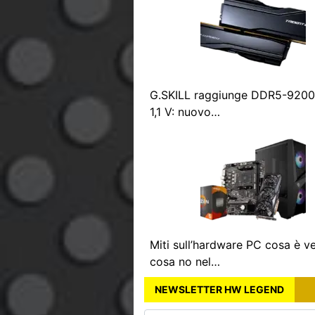
G.SKILL raggiunge DDR5-9200 
1,1 V: nuovo…
Miti sull’hardware PC cosa è v
cosa no nel…
NEWSLETTER HW LEGEND