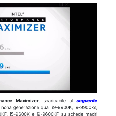
rmance Maximizer
, scaricabile al
seguente
i nona generazione quali i9-9900K, i9-9900ks,
00KF, i5-9600K e i9-9600KF su schede madri