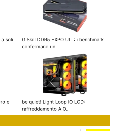
a soli
G.Skill DDR5 EXPO ULL: i benchmark
confermano un…
ero e
be quiet! Light Loop IO LCD:
raffreddamento AIO…