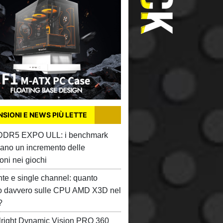
SIONI E NEWS PIÙ LETTE
 DDR5 EXPO ULL: i benchmark
ano un incremento delle
oni nei giochi
te e single channel: quanto
o davvero sulle CPU AMD X3D nel
?
right Dynamic Vision PRO 360