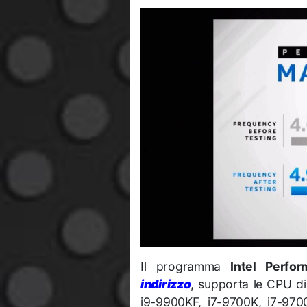
Il programma
Intel Perfo
indirizzo
, supporta le CPU d
i9-9900KF, i7-9700K, i7-97