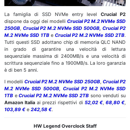
La famiglia di SSD NVMe entry level
Crucial P2
dispone da oggi dei modelli
Crucial P2 M.2 NVMe SSD
250GB
,
Crucial P2 M.2 NVMe SSD 500GB,
Crucial P2
M.2 NVMe SSD 1TB
e
Crucial P2 M.2 NVMe SSD 2TB
.
Tutti questi SSD adottano chip di memoria QLC NAND
in grado di garantire una velocità di lettura
sequenziale massima di 2400MB/s e una velocità di
scrittura sequenziale fino a 1900MB/s. La loro garanzia
è di ben 5 anni.
I modelli
Crucial P2 M.2 NVMe SSD 250GB
,
Crucial P2
M.2 NVMe SSD 500GB,
Crucial P2 M.2 NVMe SSD
1TB
e
Crucial P2 M.2 NVMe SSD 2TB
sono venduti su
Amazon Italia
ai prezzi rispettivi di
52,02 €
,
68,80 €
,
103,89 €
e
242,58 €
.
HW Legend Overclock Staff