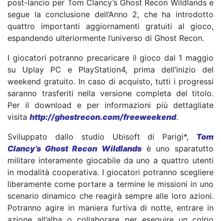
post-lancio per Tom Clancy’s Ghost Recon Wildlands e
segue la conclusione dell’Anno 2, che ha introdotto
quattro importanti aggiornamenti gratuiti al gioco,
espandendo ulteriormente l’universo di Ghost Recon.
I giocatori potranno precaricare il gioco dal 1 maggio
su Uplay PC e PlayStation4, prima dell’inizio del
weekend gratuito. In caso di acquisto, tutti i progressi
saranno trasferiti nella versione completa del titolo.
Per il download e per informazioni più dettagliate
visita
http://ghostrecon.com/freeweekend
.
Sviluppato dallo studio Ubisoft di Parigi*,
Tom
Clancy’s Ghost Recon Wildlands
è uno sparatutto
militare interamente giocabile da uno a quattro utenti
in modalità cooperativa. I giocatori potranno scegliere
liberamente come portare a termine le missioni in uno
scenario dinamico che reagirà sempre alle loro azioni.
Potranno agire in maniera furtiva di notte, entrare in
azione all’alba o collaborare per eseguire un colpo