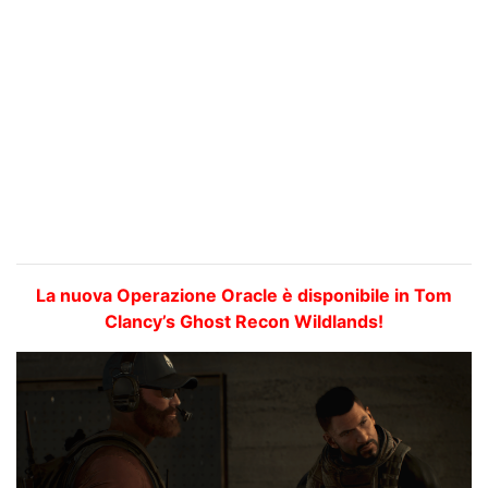
La nuova Operazione Oracle è disponibile in Tom
Clancy’s Ghost Recon Wildlands!