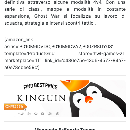
definitiva attraverso alcune modalità 4v4. Con una
serie di classi, mappe e modalità in costante
espansione, Ghost War si focalizza su lavoro di
squadra, strategia e intensi scontri tattici.
[amazon_link
asins=’B010M6DVDO,B010M6DVA2,B00ZR8DY0S’
template=’ProductGrid’ store=’hwl-games-21′
marketplace=’IT’ link_id=’c436e75e-13d6-4577-84a7-
a0e78cbee59c’]
Manguste E-Sports Teams