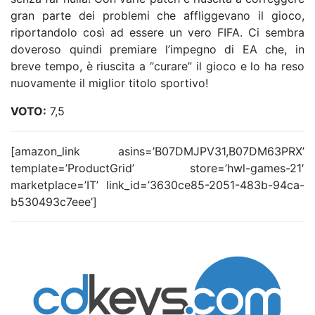
gran parte dei problemi che affliggevano il gioco,
riportandolo così ad essere un vero FIFA. Ci sembra
doveroso quindi premiare l’impegno di EA che, in
breve tempo, è riuscita a “curare” il gioco e lo ha reso
nuovamente il miglior titolo sportivo!
VOTO:
7,5
[amazon_link asins=’B07DMJPV31,B07DM63PRX’
template=’ProductGrid’ store=’hwl-games-21′
marketplace=’IT’ link_id=’3630ce85-2051-483b-94ca-
b530493c7eee’]