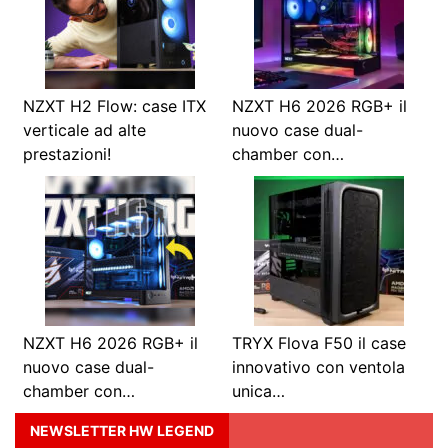
NZXT H2 Flow: case ITX
NZXT H6 2026 RGB+ il
verticale ad alte
nuovo case dual-
prestazioni!
chamber con…
NZXT H6 2026 RGB+ il
TRYX Flova F50 il case
nuovo case dual-
innovativo con ventola
chamber con…
unica…
NEWSLETTER HW LEGEND