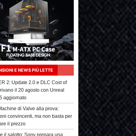
SIONI E NEWS PIÙ LETTE
 2: Update 2.0 e DLC Cost of
rivano il 20 agosto con Unreal
5 aggiornato
achine di Valve alla prova:
ioni convincenti, ma non basta per
care il prezzo
e il salotto: Sony prepara una