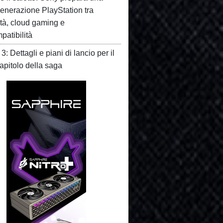
enerazione PlayStation tra
ità, cloud gaming e
patibilità
3: Dettagli e piani di lancio per il
apitolo della saga