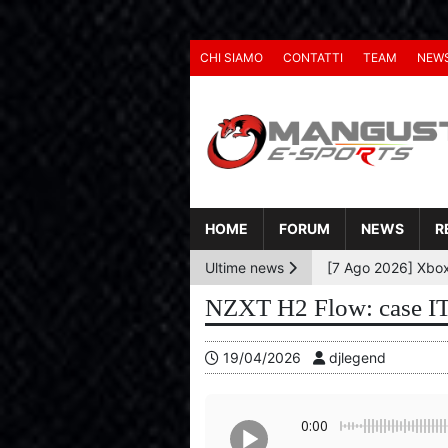
CHI SIAMO
CONTATTI
TEAM
NEW
HOME
FORUM
NEWS
R
Ultime news
NZXT H2 Flow: case ITX 
19/04/2026
djlegend
0:00