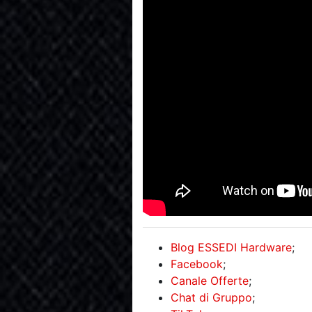
Blog ESSEDI Hardware
;
Facebook
;
Canale Offerte
;
Chat di Gruppo
;