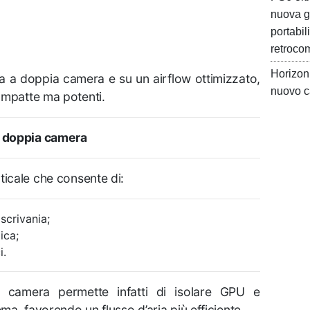
nuova g
portabil
retrocom
Horizon 
ra a doppia camera e su un airflow ottimizzato,
nuovo c
ompatte ma potenti.
 a doppia camera
ticale che consente di:
scrivania;
ica;
i.
 camera permette infatti di isolare GPU e
ema, favorendo un flusso d’aria più efficiente.