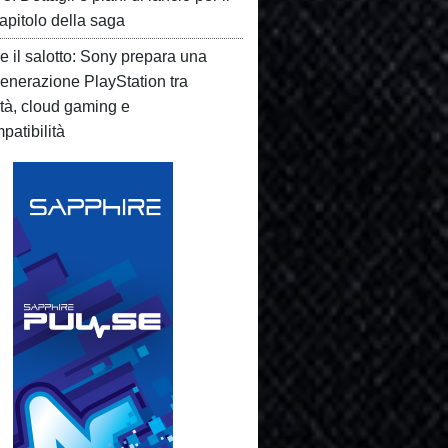
apitolo della saga
e il salotto: Sony prepara una
enerazione PlayStation tra
ità, cloud gaming e
patibilità