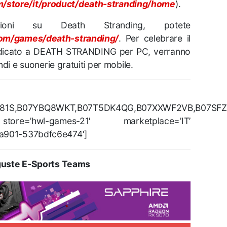
/store/it/product/death-stranding/home
).
zioni su Death Stranding, potete
om/games/death-stranding/
. Per celebrare il
edicato a DEATH STRANDING per PC, verranno
ondi e suonerie gratuiti per mobile.
KV81S,B07YBQ8WKT,B07T5DK4QG,B07XXWF2VB,B07SF
store=’hwl-games-21′ marketplace=’IT’
-a901-537bdfc6e474′]
uste E-Sports Teams