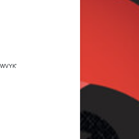
ZWVYK’