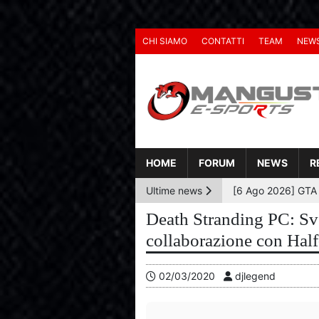
CHI SIAMO
CONTATTI
TEAM
NEW
HOME
FORUM
NEWS
R
Ultime news
Death Stranding PC: Sve
collaborazione con Half
02/03/2020
djlegend