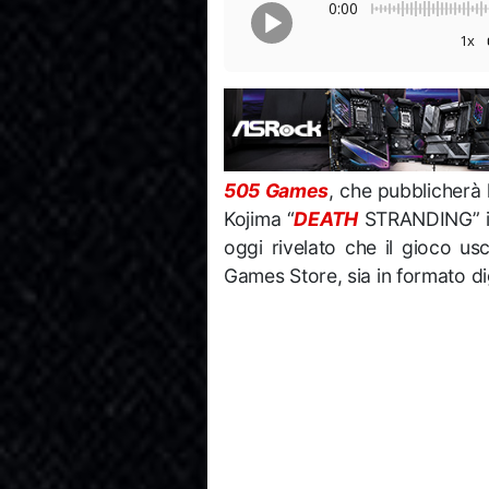
0:00
1x
505 Games
, che pubblicherà 
Kojima “
DEATH
STRANDING” i
oggi rivelato che il gioco 
Games Store, sia in formato digi