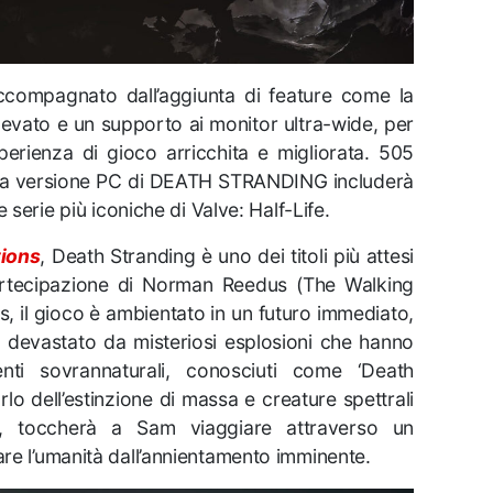
 accompagnato dall’aggiunta di feature come la
vato e un supporto ai monitor ultra-wide, per
sperienza di gioco arricchita e migliorata. 505
 la versione PC di DEATH STRANDING includerà
 serie più iconiche di Valve: Half-Life.
tions
, Death Stranding è uno dei titoli più attesi
partecipazione di Norman Reedus (The Walking
, il gioco è ambientato in un futuro immediato,
o devastato da misteriosi esplosioni che hanno
nti sovrannaturali, conosciuti come ‘Death
orlo dell’estinzione di massa e creature spettrali
io, toccherà a Sam viaggiare attraverso un
re l’umanità dall’annientamento imminente.