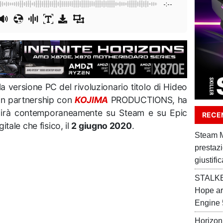
-:--
la versione PC del rivoluzionario titolo di Hideo
n partnership con
KOJIMA
PRODUCTIONS, ha
uscirà contemporaneamente su Steam e su Epic
RECEN
tale che fisico, il
2 giugno 2020
.
Steam M
prestaz
giustifi
STALKER
Hope ar
Engine 
Horizon 