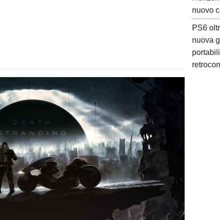
nuovo c
PS6 oltr
nuova g
portabil
retrocom