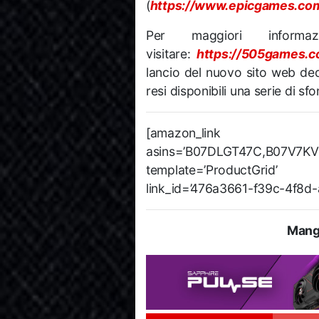
(
https://www.epicgames.com
Per maggiori informa
visitare:
https://505games.c
lancio del nuovo sito web d
resi disponibili una serie di sf
[amazon_link
asins=’B07DLGT47C,B07V7
template=’ProductGrid’ 
link_id=’476a3661-f39c-4f8d
Mang