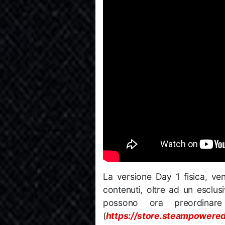
La versione Day 1 fisica, ven
contenuti, oltre ad un esclus
possono ora preordina
(
https://store.steampower