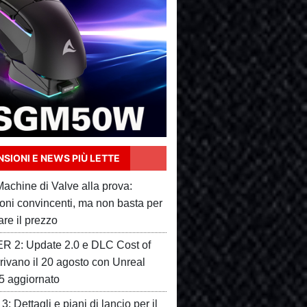
SIONI E NEWS PIÙ LETTE
achine di Valve alla prova:
ioni convincenti, ma non basta per
care il prezzo
 2: Update 2.0 e DLC Cost of
rivano il 20 agosto con Unreal
5 aggiornato
3: Dettagli e piani di lancio per il