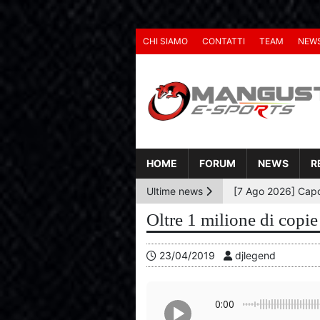
CHI SIAMO
CONTATTI
TEAM
NEW
HOME
FORUM
NEWS
R
Ultime news
Oltre 1 milione di copi
23/04/2019
djlegend
0:00