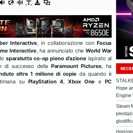
ber Interactive
, in collaborazione con
Focus
me Interactive
, ha annunciato che
World War
 lo
sparatutto co-op pieno d’azione
ispirato al
lm di successo della
Paramount Pictures
, ha
RECEN
nduto oltre 1 milione di copie
da quando è
STALKER
ettimana su
PlayStation 4
,
Xbox One
e
PC
Hope ar
Engine 
Steam M
prestaz
giustifi
Horizon 