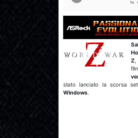
1x
Sa
Ho
Z
,
fi
ve
stato lanciato la scorsa s
Windows
.