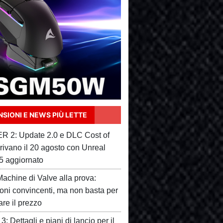
SIONI E NEWS PIÙ LETTE
 2: Update 2.0 e DLC Cost of
rivano il 20 agosto con Unreal
5 aggiornato
achine di Valve alla prova:
ioni convincenti, ma non basta per
care il prezzo
3: Dettagli e piani di lancio per il