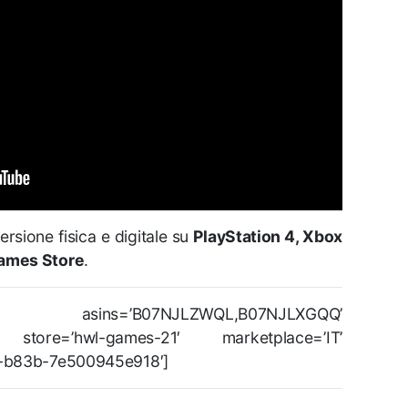
ersione fisica e digitale su
PlayStation 4, Xbox
ames Store
.
ns=’B07NJLZWQL,B07NJLXGQQ’
’ store=’hwl-games-21′ marketplace=’IT’
8-b83b-7e500945e918′]