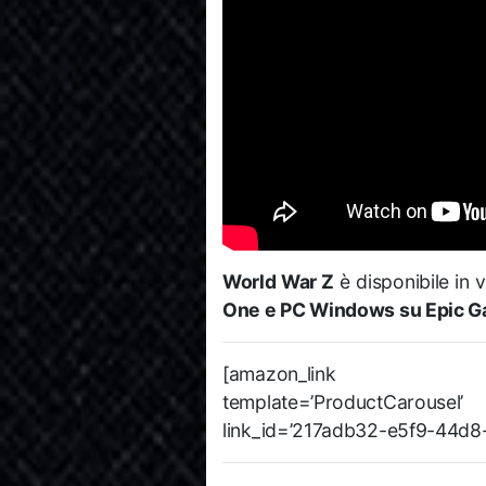
World War Z
è disponibile in v
One e PC Windows su Epic G
[amazon_link asi
template=’ProductCarousel
link_id=’217adb32-e5f9-44d