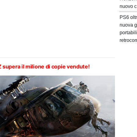
nuovo c
PS6 oltr
nuova g
portabil
retrocom
Z supera il milione di copie vendute!