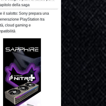
apitolo della saga
e il salotto: Sony prepara una
enerazione PlayStation tra
ità, cloud gaming e
patibilità