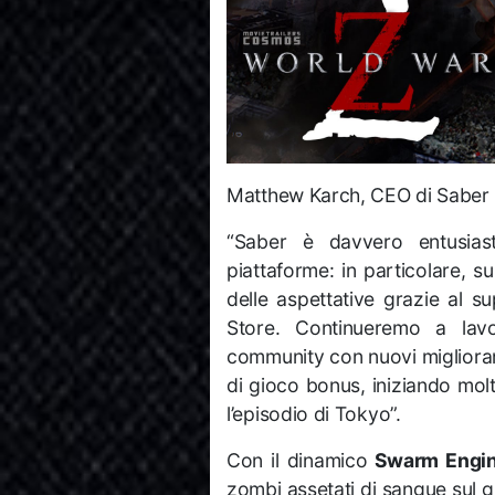
Matthew Karch, CEO di Saber I
“Saber è davvero entusiast
piattaforme: in particolare, 
delle aspettative grazie al
Store. Continueremo a lavo
community con nuovi migliorame
di gioco bonus, iniziando mol
l’episodio di Tokyo”.
Con il dinamico
Swarm Engine
zombi assetati di sangue sul 