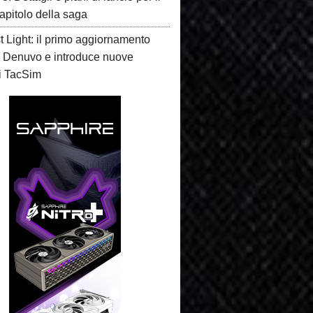
apitolo della saga
t Light: il primo aggiornamento
 Denuvo e introduce nuove
i TacSim