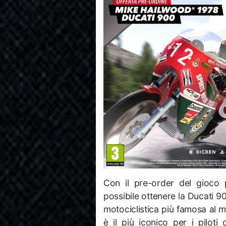
Con il pre-order del gioco pr
possibile ottenere la Ducati 9
motociclistica più famosa al m
è il più iconico per i piloti