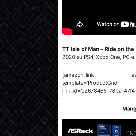
TT Isle of Man – Ride on the
2020 su PS4, Xbox One, PC e p
[amazon_link asins=’
template=’ProductGrid’ 
link_id=’e2678465-78ba-47f
Mang