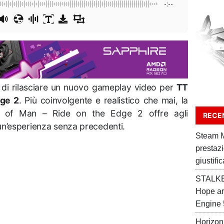
-:--
i di rilasciare un nuovo gameplay video per
TT
dge 2
. Più coinvolgente e realistico che mai, la
le of Man – Ride on the Edge 2 offre agli
RECEN
un’esperienza senza precedenti.
Steam M
prestaz
giustifi
STALKER
Hope ar
Engine 
Horizon 