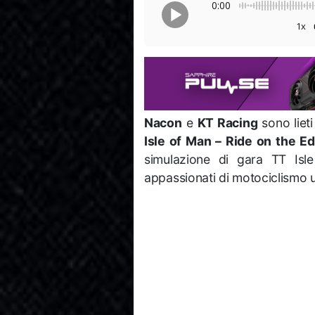
0:00
1x
Nacon
e
KT Racing
sono liet
Isle of Man – Ride on the E
simulazione di gara TT Is
appassionati di motociclismo 