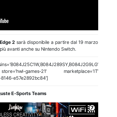
 Edge 2
sarà disponibile a partire dal 19 marzo
iù avanti anche su Nintendo Switch.
B084J25C1W,B084J289SY,B084J2G9LG’
store=’hwl-games-21′ marketplace=’IT’
4-8146-e57e2892bc84′]
uste E-Sports Teams