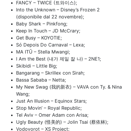
FANCY – TWICE (트와이스);
Into the Unknown – Disney’s Frozen 2
(disponibile dal 22 novembre);
Baby Shark – Pinkfong;
Keep In Touch – JD McCrary;
Get Busy – KOYOTIE;
Só Depois Do Carnaval – Lexa;
MA ITŪ – Stella Mwangi;
I Am the Best (내가 제일 잘 나) – 2NE1;
Skibidi – Little Big;
Bangarang – Skrillex con Sirah;
Bassa Sababa – Netta;
My New Swag (我的新衣) – VAVA con Ty. & Nina
Wang;
Just An Illusion – Equinox Stars;
Stop Movin’ – Royal Republic;
Tel Aviv – Omer Adam con Arisa;
Ugly Beauty (怪美的) – Jolin Tsai (蔡依林);
Vodovorot – XS Project;