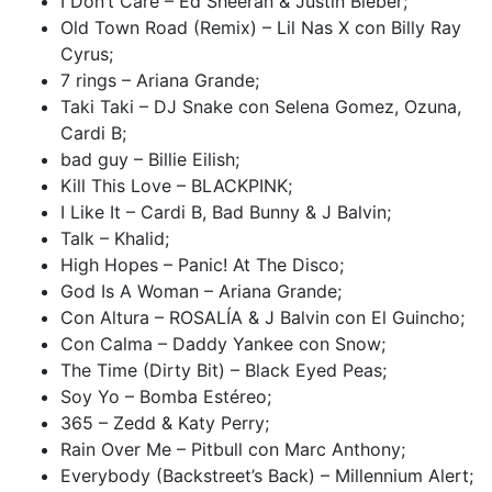
I Don’t Care – Ed Sheeran & Justin Bieber;
Old Town Road (Remix) – Lil Nas X con Billy Ray
Cyrus;
7 rings – Ariana Grande;
Taki Taki – DJ Snake con Selena Gomez, Ozuna,
Cardi B;
bad guy – Billie Eilish;
Kill This Love – BLACKPINK;
I Like It – Cardi B, Bad Bunny & J Balvin;
Talk – Khalid;
High Hopes – Panic! At The Disco;
God Is A Woman – Ariana Grande;
Con Altura – ROSALÍA & J Balvin con El Guincho;
Con Calma – Daddy Yankee con Snow;
The Time (Dirty Bit) – Black Eyed Peas;
Soy Yo – Bomba Estéreo;
365 – Zedd & Katy Perry;
Rain Over Me – Pitbull con Marc Anthony;
Everybody (Backstreet’s Back) – Millennium Alert;