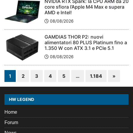
NVIDIA RTX Spark: la CPU ARM da 20
core sfiora l’Apple M4 Max e supera
AMD e Intel!
08/08/2026
GAMDIAS THOR P2: nuovi
alimentatori 80 PLUS Platinum fino a
1.350 W con ATX 3.1 e PCIe 5.1
08/08/2026
1
2
3
4
5
…
1.184
»
HW LEGEND
Home
Forum
News