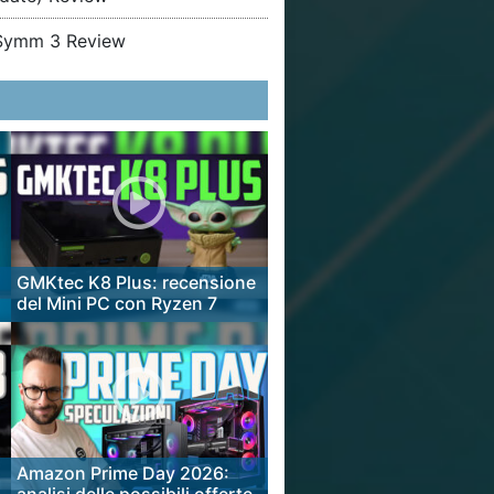
 Symm 3 Review
GMKtec K8 Plus: recensione
del Mini PC con Ryzen 7
8845HS, Radeon 780M e
OCuLink
Amazon Prime Day 2026: