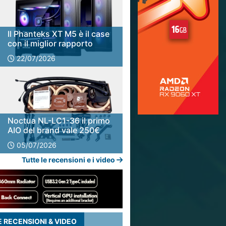
Il Phanteks XT M5 è il case
con il miglior rapporto
qualitàprezzo del 2026
22/07/2026
Noctua NL-LC1-36 il primo
AIO del brand vale 250€
Test, prestazioni e
05/07/2026
rumorosità!
Tutte le recensioni e i video
 RECENSIONI & VIDEO