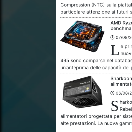
Compression (NTC) sulla piatt
particolare attenzione ai futuri
per la prima volta durante GTC 
AMD Ryze
l’intelligenza artificiale per ott
benchmar
memoria video nei videogiochi e
Gorgon H
07/08/2
più esigenti. L’obiettivo princip
L
e pri
nuov
495 sono comparse nel databas
un’anteprima delle capacità del 
Gorgon Halo. Il chip sarebbe stat
Sharkoon
workstation mobile HP ZBook Ult
alimentato
configurata con ben 96 GB di m
Cybeneti
06/08/2
gaming
S
harko
Rebel
alimentatori progettata per sis
alte prestazioni. La nuova gamm
affidabilità e compatibilità con 