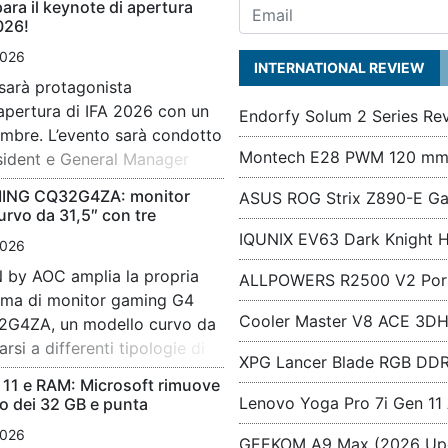
ra il keynote di apertura
andard ATX 3.1, la
soprattut
026!
e una gestione
risultat
026
i. Pensati per […]
contemp
INTERNATIONAL REVIEW
arà protagonista
Il perio
un’atten
’apertura di IFA 2026 con un
Amazon 
visivo e 
Endorfy Solum 2 Series Re
embre. L’evento sarà condotto
come ogn
Montech E28 PWM 120 mm
sident e General Manager
communit
phics di AMD. L’intervento
possibil
ING CQ32G4ZA: monitor
ASUS ROG Strix Z890-E Ga
mente sulle tecnologie
per PC 
rvo da 31,5″ con tre
intelligenza artificiale in
uno dei 
di refresh fino a 500 Hz
IQUNIX EV63 Dark Knight H
026
ma possa apparire ampio, […]
commerc
 by AOC amplia la propria
più comp
ALLPOWERS R2500 V2 Porta
ma di monitor gaming G4
di real
Cooler Master V8 ACE 3DH
G4ZA, un modello curvo da
Day […]
rsi a differenti tipologie di
XPG Lancer Blade RGB DD
iù interessante del nuovo
11 e RAM: Microsoft rimuove
efresh Rate, che consente di
Lenovo Yoga Pro 7i Gen 11 
lio dei 32 GB e punta
azioni di risoluzione e
mizzazione per PC da 8 GB
026
GEEKOM A9 Max (2026 Upd