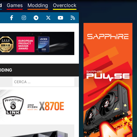
d
Games
Modding
Overclock
DDING