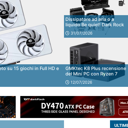
Dissipatore ad aria o a
liquido Be quiet! Dark Rock
Pro 6 e Silent Loop 3 360 a
31/07/2026
confronto!
GMKtec K8 Plus recensione
o su 15 giochi in Full HD e
del Mini PC con Ryzen 7
8845HS, Radeon 780M e
12/07/2026
OCuLink
ULTIME