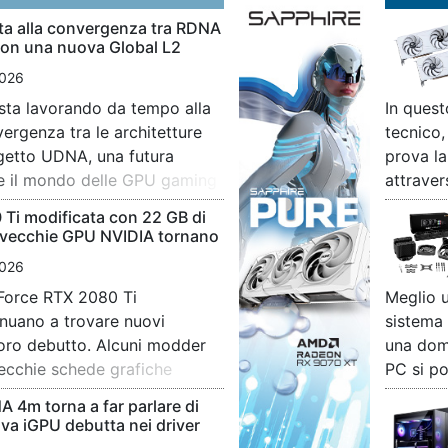
a alla convergenza tra RDNA
on una nuova Global L2
026
ta lavorando da tempo alla
In ques
ergenza tra le architetture
tecnico,
getto UDNA, una futura
prova l
re il mondo delle GPU gaming
attraver
tori dedicati al calcolo ad
eseguiti
Ti modificata con 22 GB di
 artificiale. Fino a oggi
analizza
 vecchie GPU NVIDIA tornano
 principalmente una strategia
HD (108
te dell’AI
026
offrire 
Force RTX 2080 Ti
Meglio u
completo
inuano a trovare nuovi
sistema 
confron
 loro debutto. Alcuni modder
una dom
[…]
vecchie schede grafiche
PC si po
ggiate con 11 GB di VRAM, in
momento
4m torna a far parlare di
B di memoria. Un venditore
propria 
ova iGPU debutta nei driver
attualmente su eBay queste
approfo
3