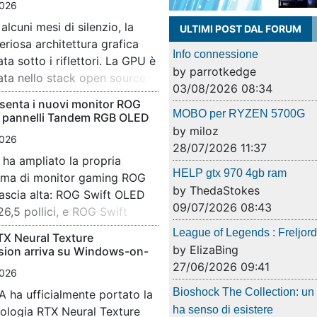
026
due dell
alcuni mesi di silenzio, la
Il Phan
quiet!: i
ULTIMI POST DAL FORUM
eriosa architettura grafica
delle so
[…]
Info connessione
 sotto i riflettori. La GPU è
segment
by parrotkedge
rata nello stack open source
un prezz
03/08/2026 08:34
nte passo avanti verso il suo
offre u
senta i nuovi monitor ROG
AMD. RDNA 4m opera con il
caratter
MOBO per RYZEN 5700G
n pannelli Tandem RGB OLED
aratteristiche […]
valida s
by miloz
026
assembl
28/07/2026 11:37
ha ampliato la propria
Nel cors
sostener
HELP gtx 970 4gb ram
ma di monitor gaming ROG
nostro D
valutarn
by ThedaStokes
fascia alta: ROG Swift OLED
del nuo
09/07/2026 08:43
,5 pollici, e ROG Swift
di ultim
. Entrambi i display
offrire 
League of Legends : Freljor
TX Neural Texture
Tandem RGB OLED, progettata
estrema
by ElizaBing
ion arriva su Windows-on-
gine, volume colore e
approfon
27/06/2026 09:41
026
del sist
Bioshock The Collection: un
A ha ufficialmente portato la
Il debut
process
ha senso di esistere
ologia RTX Neural Texture
sistemi 
dotato 