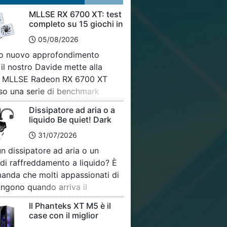
MLLSE RX 6700 XT: test
completo su 15 giochi in
Full HD e QHD!
05/08/2026
to nuovo approfondimento
 il nostro Davide mette alla
a MLLSE Radeon RX 6700 XT
so una serie di benchmark
 su ben 15 videogiochi,
Dissipatore ad aria o a
ndone le prestazioni sia in Full
liquido Be quiet! Dark
0p) che in QHD (1440p). Per
Rock Pro 6 e Silent Loop
31/07/2026
3 360 a confronto!
un quadro il più possibile
n dissipatore ad aria o un
, la scheda video viene
di raffreddamento a liquido? È
tata direttamente con alcune
anda che molti appassionati di
ngono quando arriva il
 di assemblare o aggiornare la
Il Phanteks XT M5 è il
configurazione. In questo
case con il miglior
ndimento mettiamo a confronto
rapporto qualitàprezzo