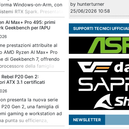
by hunterturner
aforma Windows-on-Arm, con
in-one 
25/06/2026 10:58
 sistemi RTX Spark. Presentata
particol
2026, la tecnologia sfrutta
appassio
gigabyte Z790 AORUS TA
n AI Max+ Pro 495: primi
imizzare la gestione della
modello
k Geekbench per l’APU
by ishedesce
SUPPORTI TECNICI UFFICIAL
 nelle applicazioni grafiche
l’ingres
alo
12/06/2026 09:39
026
ale di RTX Neural […]
dominato
me prestazioni attribuite al
La nuov
Aggiornamento rack di rete: 
portando
o AMD Ryzen AI Max+ Pro
finalmen
cavi, keystone e spezzoni
sinonimo
e di Geekbench 7, offrendo
un prezz
by drawerssetting
costrutt
processore della famiglia
tratta d
11/06/2026 12:39
sul […]
o testato all’interno di una
appassi
 Rebel P20 Gen 2:
Unexpected Drop in SSD R
ra G3a da 16 pollici,
desidera
ri ATX 3.1 certificati
by drawerssetting
emoria RAM. I […]
le prime
cs Gold fino a 1000W per PC
11/06/2026 12:37
026
alimenta
on presenta la nuova serie
NZXT agg
prestazi
 P20 Gen 2, una famiglia di
apprezz
prezzo. 
temi gaming e workstation ad
una revi
NEWSLETTER
a punta su efficienza,
design 
l’hardware più recente,
migliora