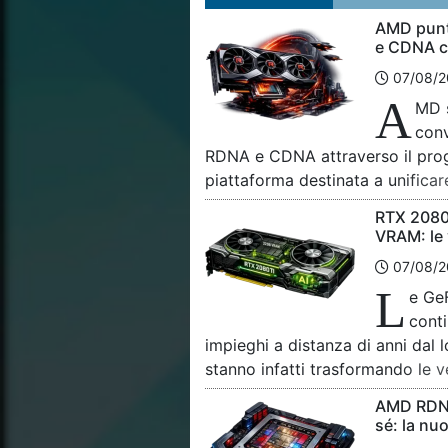
AMD punt
e CDNA c
07/08/2
A
MD s
conv
RDNA e CDNA attraverso il pro
piattaforma destinata a unifica
Radeon con quello degli accelera
RTX 2080 
alte prestazioni e all’intelligenza
VRAM: le
questa unificazione era rimasta
protagonis
07/08/2
di lungo periodo, […]
L
e Ge
cont
impieghi a distanza di anni dal
stanno infatti trasformando le 
NVIDIA, originariamente equipa
AMD RDNA 
acceleratori dotati di ben 22 G
sé: la nu
con sede a Hong Kong propone 
Mesa 26.