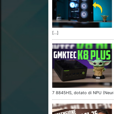
[…]
7 8845HS, dotato di NPU (Neur