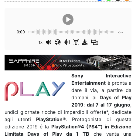
0:00
-:--
1x
Sony Interactive
Entertainment
è pronta a
dare il via, a partire da
domani, ai
Days of Play
2019
:
dal 7 al
17 giugno
,
undici giornate ricche di imperdibili offerte*, dedicate
agli utenti
PlayStation®
. Protagonista di questa
edizione 2019 é la
PlayStation®4 (PS4™) in Edizione
Limitata Days of Play da 1 TB
che vanta una