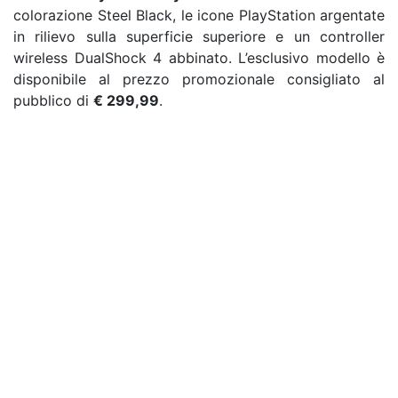
colorazione Steel Black, le icone PlayStation argentate
in rilievo sulla superficie superiore e un controller
wireless DualShock 4 abbinato. L’esclusivo modello è
disponibile al prezzo promozionale consigliato al
pubblico di
€ 299,99
.