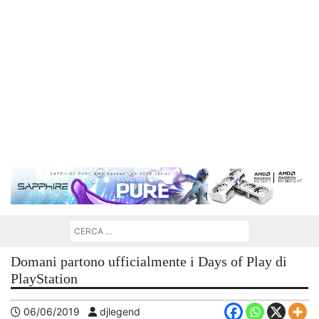
Domani partono ufficialmente i Days of Play di
PlayStation
06/06/2019
djlegend