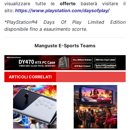
visualizzare tutte le
offerte
basterà visitare il
sito:
https://www.playstation.com/daysofplay/
*PlayStation®4 Days Of Play Limited Edition
disponibile fino a esaurimento scorte.
Manguste E-Sports Teams
ARTICOLI CORRELATI