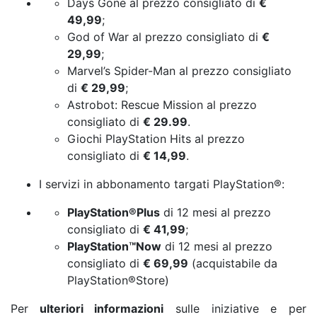
Days Gone al prezzo consigliato di
€
49,99
;
God of War al prezzo consigliato di
€
29,99
;
Marvel’s Spider-Man al prezzo consigliato
di
€ 29,99
;
Astrobot: Rescue Mission al prezzo
consigliato di
€ 29.99
.
Giochi PlayStation Hits al prezzo
consigliato di
€ 14,99
.
I servizi in abbonamento targati PlayStation®:
PlayStation®Plus
di 12 mesi al prezzo
consigliato di
€ 41,99
;
PlayStation™Now
di 12 mesi al prezzo
consigliato di
€ 69,99
(acquistabile da
PlayStation®Store)
Per
ulteriori informazioni
sulle iniziative e per