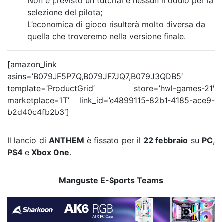
Non è previsto un tutorial e nessun modulo per la
selezione del pilota;
L’economica di gioco risulterà molto diversa da
quella che troveremo nella versione finale.
[amazon_link
asins=’B079JF5P7Q,B079JF7JQ7,B079J3QDB5′
template=’ProductGrid’ store=’hwl-games-21′
marketplace=’IT’ link_id=’e4899115-82b1-4185-ace9-
b2d40c4fb2b3′]
Il lancio di
ANTHEM
è fissato per il
22 febbraio
su
PC
,
PS4
e
Xbox One
.
Manguste E-Sports Teams