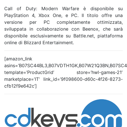
Call of Duty: Modern Warfare è disponibile su
PlayStation 4, Xbox One, e PC. Il titolo offre una
versione per PC completamente ottimizzata,
sviluppata in collaborazione con Beenox, che sarà
disponibile esclusivamente su Battle.net, piattaforma
online di Blizzard Entertainment.
[amazon_link
asins=’B07SC44BL3,B07VDTH1GK,B07W21Q3BN,B07SC
template=’ProductGrid’ store=’hwl-games-21′
marketplace=’IT’ link_id=’9f098600-d60c-4f26-8273-
cfb12f9e642c’]