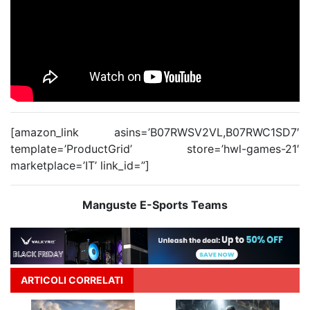
[amazon_link asins=’B07RWSV2VL,B07RWC1SD7′
template=’ProductGrid’ store=’hwl-games-21′
marketplace=’IT’ link_id=”]
Manguste E-Sports Teams
ARTICOLI CORRELATI