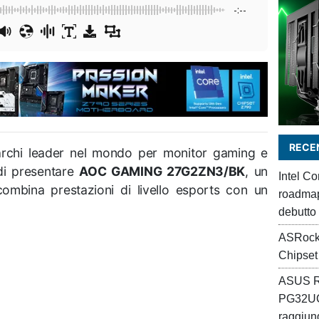
-:--
RECEN
rchi leader nel mondo per monitor gaming e
di presentare
AOC GAMING 27G2ZN3/BK
, un
Intel C
combina prestazioni di livello esports con un
roadmap 
debutto
ASRock
Chipset
ASUS R
PG32UC
raggiung