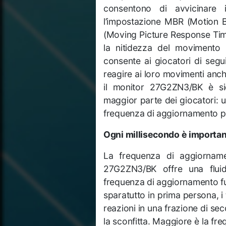
consentono di avvicinare i
l’impostazione MBR (Motion B
(Moving Picture Response Time
la nitidezza del movimento c
consente ai giocatori di segu
reagire ai loro movimenti anc
il monitor 27G2ZN3/BK è si
maggior parte dei giocatori: 
frequenza di aggiornamento per
Ogni millisecondo è importa
La frequenza di aggiorna
27G2ZN3/BK offre una fluidi
frequenza di aggiornamento ful
sparatutto in prima persona, i 
reazioni in una frazione di sec
la sconfitta. Maggiore è la fre