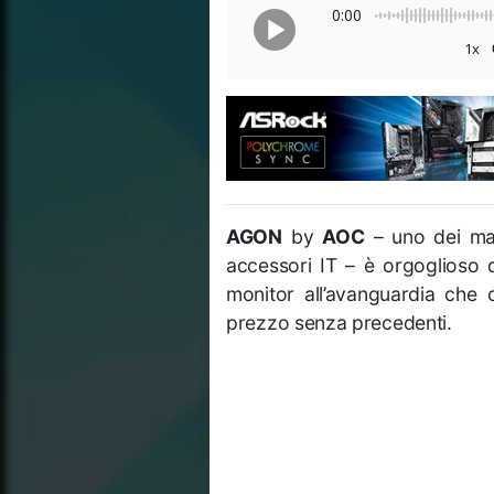
0:00
1x
AGON
by
AOC
– uno dei ma
accessori IT – è orgoglioso 
monitor all’avanguardia che 
prezzo senza precedenti.