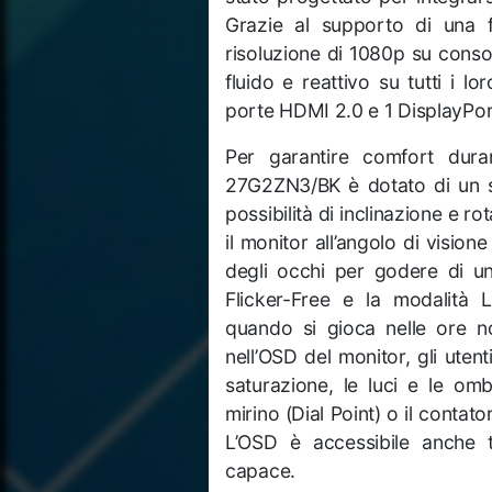
Grazie al supporto di una
risoluzione di 1080p su conso
fluido e reattivo su tutti i lo
porte HDMI 2.0 e 1 DisplayPort
Per garantire comfort duran
27G2ZN3/BK è dotato di un s
possibilità di inclinazione e r
il monitor all’angolo di vision
degli occhi per godere di u
Flicker-Free e la modalità L
quando si gioca nelle ore no
nell’OSD del monitor, gli uten
saturazione, le luci e le om
mirino (Dial Point) o il conta
L’OSD è accessibile anche 
capace.