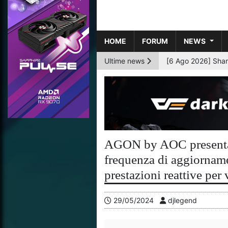
HOME
FORUM
NEWS
Ultime news
[6 Ago 2026] AMD p
AGON by AOC presen
frequenza di aggiornam
prestazioni reattive per 
29/05/2024
djlegend