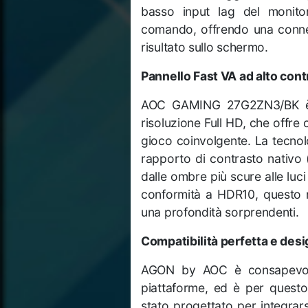
basso input lag del monitor
comando, offrendo una conness
risultato sullo schermo.
Pannello Fast VA ad alto cont
AOC GAMING 27G2ZN3/BK è d
risoluzione Full HD, che offre 
gioco coinvolgente. La tecnol
rapporto di contrasto nativo (
dalle ombre più scure alle luci 
conformità a HDR10, questo m
una profondità sorprendenti.
Compatibilità perfetta e des
AGON by AOC è consapevole 
piattaforme, ed è per ques
stato progettato per integrar