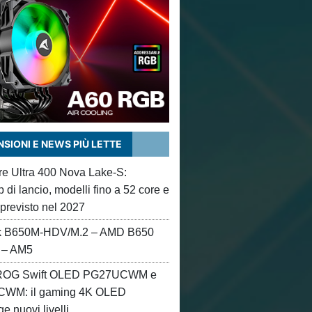
SIONI E NEWS PIÙ LETTE
ore Ultra 400 Nova Lake-S:
di lancio, modelli fino a 52 core e
 previsto nel 2027
 B650M-HDV/M.2 – AMD B650
 – AM5
OG Swift OLED PG27UCWM e
WM: il gaming 4K OLED
e nuovi livelli