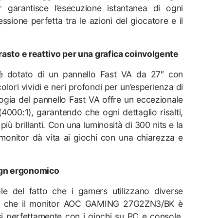
 garantisce l’esecuzione istantanea di ogni
ione perfetta tra le azioni del giocatore e il
rasto e reattivo per una grafica coinvolgente
otato di un pannello Fast VA da 27″ con
colori vividi e neri profondi per un’esperienza di
ogia del pannello Fast VA offre un eccezionale
4000:1), garantendo che ogni dettaglio risalti,
più brillanti. Con una luminosità di 300 nits e la
onitor dà vita ai giochi con una chiarezza e
ign ergonomico
del fatto che i gamers utilizzano diverse
to che il monitor AOC GAMING 27G2ZN3/BK è
si perfettamente con i giochi su PC e console.