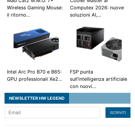
Mad Catz M.M.O. 7+
Cooler Master al
Wireless Gaming Mouse:
Computex 2026: nuove
il ritorno…
soluzioni AI,…
Intel Arc Pro B70 e B65:
FSP punta
GPU professionali Xe2…
sull’intelligenza artificiale
con nuovi…
NEWSLETTER HW LEGEND
ISCRIVITI