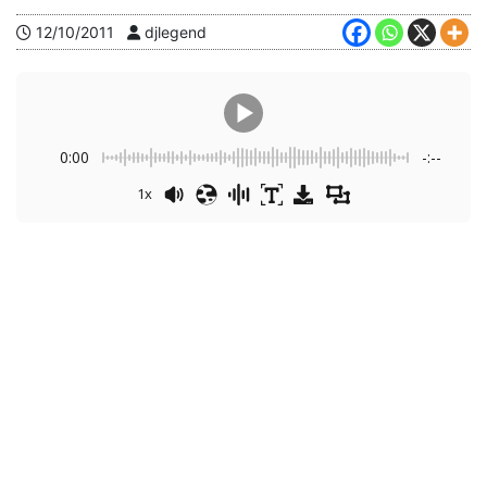
12/10/2011
djlegend
0:00
-:--
1x