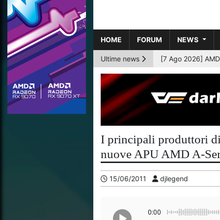
HOME
FORUM
NEWS
Ultime news
[6 Ago 2026] AMD p
I principali produttori 
nuove APU AMD A-Ser
15/06/2011
djlegend
0:00