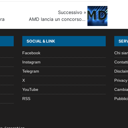
Successivo »
era
AMD lancia un concorso per la creazione di applicazioni dedicate al calcolo eterogeneo
SOCIAL & LINK
SERV
Facebook
Chi si
Instagram
Contatt
Telegram
Disclai
X
Privacy
YouTube
Cambia
RSS
Pubblici