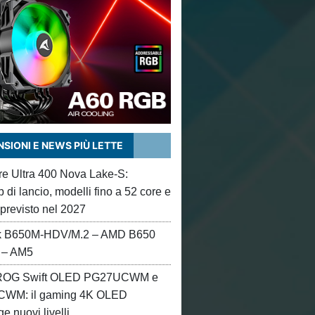
SIONI E NEWS PIÙ LETTE
ore Ultra 400 Nova Lake-S:
di lancio, modelli fino a 52 core e
 previsto nel 2027
 B650M-HDV/M.2 – AMD B650
 – AM5
OG Swift OLED PG27UCWM e
WM: il gaming 4K OLED
e nuovi livelli