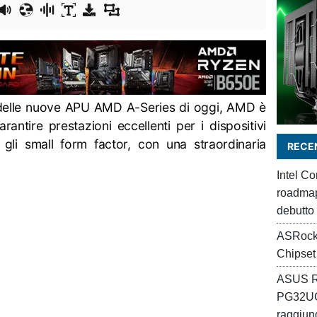
 delle nuove APU AMD A-Series di oggi, AMD è
rantire prestazioni eccellenti per i dispositivi
gli small form factor, con una straordinaria
RECEN
Intel C
roadmap 
debutto
ASRock
Chipset
ASUS R
PG32UC
raggiung