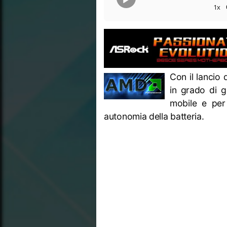
1x
Con il lancio
in grado di ga
mobile e per 
autonomia della batteria.