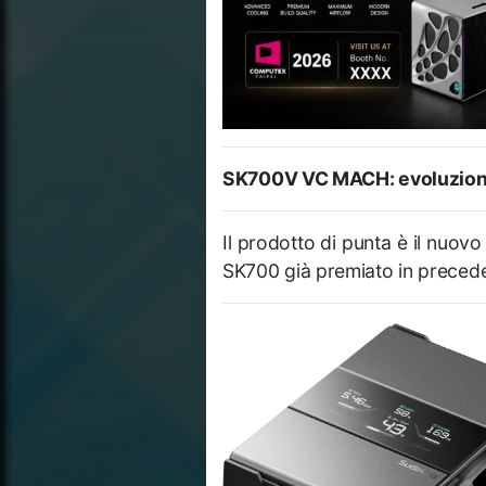
SK700V VC MACH: evoluzione
Il prodotto di punta è il nuov
SK700 già premiato in preced