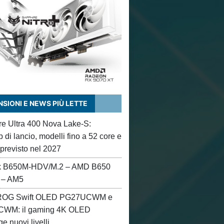
SIONI E NEWS PIÙ LETTE
ore Ultra 400 Nova Lake-S:
di lancio, modelli fino a 52 core e
 previsto nel 2027
 B650M-HDV/M.2 – AMD B650
 – AM5
OG Swift OLED PG27UCWM e
WM: il gaming 4K OLED
e nuovi livelli