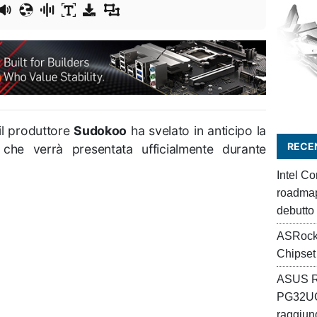
 il produttore
Sudokoo
ha svelato in anticipo la
RECEN
che verrà presentata ufficialmente durante
Intel C
roadmap 
debutto
ASRock
Chipset
ASUS R
PG32UC
raggiung