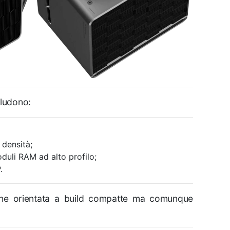
cludono:
 densità;
duli RAM ad alto profilo;
.
one orientata a build compatte ma comunque