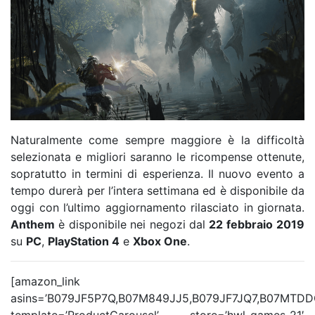
Naturalmente come sempre maggiore è la difficoltà
selezionata e migliori saranno le ricompense ottenute,
sopratutto in termini di esperienza. Il nuovo evento a
tempo durerà per l’intera settimana ed è disponibile da
oggi con l’ultimo aggiornamento rilasciato in giornata.
Anthem
è disponibile nei negozi dal
22 febbraio
2019
su
PC
,
PlayStation 4
e
Xbox One
.
[amazon_link
asins=’B079JF5P7Q,B07M849JJ5,B079JF7JQ7,B07MTD