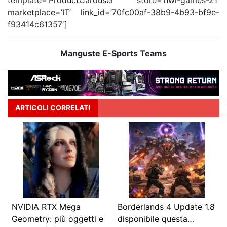
template=’ProductCarousel’ store=’hwl-games-21′
marketplace=’IT’ link_id=’70fc00af-38b9-4b93-bf9e-
f93414c61357′]
Manguste E-Sports Teams
ARTICOLI CORRELATI
NVIDIA RTX Mega
Borderlands 4 Update 1.8
Geometry: più oggetti e
disponibile questa…