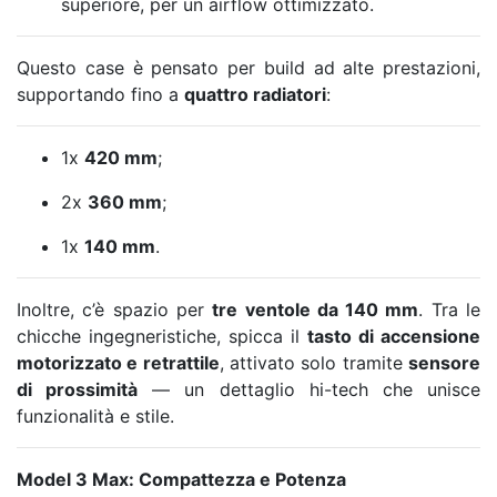
superiore, per un airflow ottimizzato.
Questo case è pensato per build ad alte prestazioni,
supportando fino a
quattro radiatori
:
1x
420 mm
;
2x
360 mm
;
1x
140 mm
.
Inoltre, c’è spazio per
tre ventole da 140 mm
. Tra le
chicche ingegneristiche, spicca il
tasto di accensione
motorizzato e retrattile
, attivato solo tramite
sensore
di prossimità
— un dettaglio hi-tech che unisce
funzionalità e stile.
Model 3 Max: Compattezza e Potenza