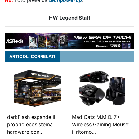
NB:
Foto prese da
techpowerup
.
HW Legend Staff
ARTICOLI CORRELATI
darkFlash espande il
Mad Catz M.M.O. 7+
proprio ecosistema
Wireless Gaming Mouse:
hardware con…
il ritorno…