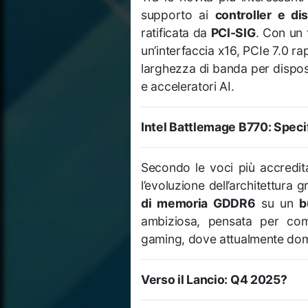
supporto ai
controller e di
ratificata da
PCI-SIG
. Con un 
un’interfaccia x16, PCIe 7.0 ra
larghezza di banda per dispos
e acceleratori AI.
Intel Battlemage B770: Speci
Secondo le voci più accredit
l’evoluzione dell’architettura
di memoria GDDR6
su un
b
ambiziosa, pensata per com
gaming, dove attualmente dom
Verso il Lancio: Q4 2025?