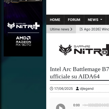
HOME
FORUM
NEWS
Ultime news
Intel Arc Battlemage B
ufficiale su AIDA64
17/06/2025
djlegend
0:00