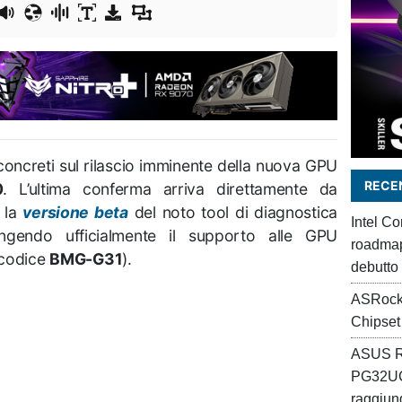
concreti sul rilascio imminente della nuova GPU
RECEN
0
. L’ultima conferma arriva direttamente da
 la
versione beta
del noto tool di diagnostica
Intel C
ngendo ufficialmente il supporto alle GPU
roadmap 
l codice
BMG-G31
).
debutto
ASRock
Chipset
ASUS R
PG32UC
raggiung