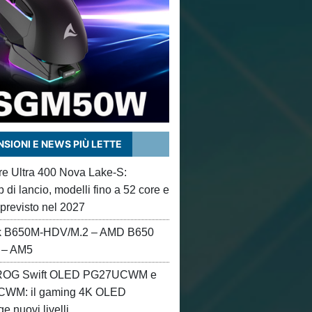
SIONI E NEWS PIÙ LETTE
ore Ultra 400 Nova Lake-S:
di lancio, modelli fino a 52 core e
 previsto nel 2027
 B650M-HDV/M.2 – AMD B650
 – AM5
OG Swift OLED PG27UCWM e
WM: il gaming 4K OLED
e nuovi livelli