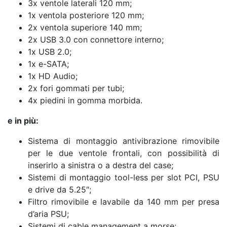
3x ventole laterali 120 mm;
1x ventola posteriore 120 mm;
2x ventola superiore 140 mm;
2x USB 3.0 con connettore interno;
1x USB 2.0;
1x e-SATA;
1x HD Audio;
2x fori gommati per tubi;
4x piedini in gomma morbida.
e in più:
Sistema di montaggio antivibrazione rimovibile
per le due ventole frontali, con possibilità di
inserirlo a sinistra o a destra del case;
Sistemi di montaggio tool-less per slot PCI, PSU
e drive da 5.25″;
Filtro rimovibile e lavabile da 140 mm per presa
d’aria PSU;
Sistemi di cable management a morse;