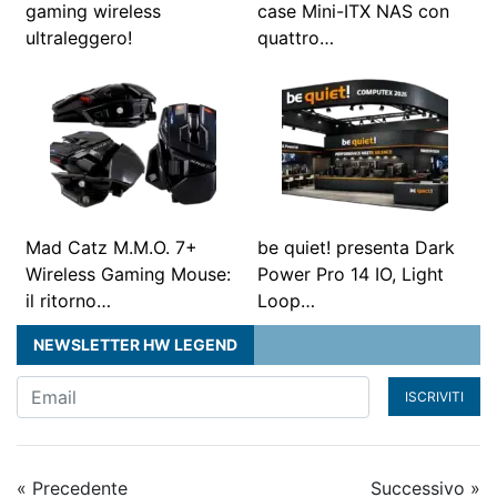
gaming wireless
case Mini-ITX NAS con
ultraleggero!
quattro…
Mad Catz M.M.O. 7+
be quiet! presenta Dark
Wireless Gaming Mouse:
Power Pro 14 IO, Light
il ritorno…
Loop…
NEWSLETTER HW LEGEND
ISCRIVITI
« Precedente
Successivo »