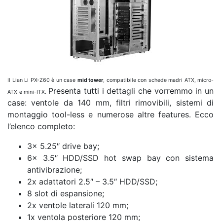
Il Lian Li PX-Z60 è un case
mid tower
, compatibile con schede madri ATX, micro-
Presenta tutti i dettagli che vorremmo in un
ATX e mini-ITX.
case: ventole da 140 mm, filtri rimovibili, sistemi di
montaggio tool-less e numerose altre features. Ecco
l’elenco completo:
3x 5.25″ drive bay;
6x 3.5″ HDD/SSD hot swap bay con sistema
antivibrazione;
2x adattatori 2.5″ – 3.5″ HDD/SSD;
8 slot di espansione;
2x ventole laterali 120 mm;
1x ventola posteriore 120 mm;