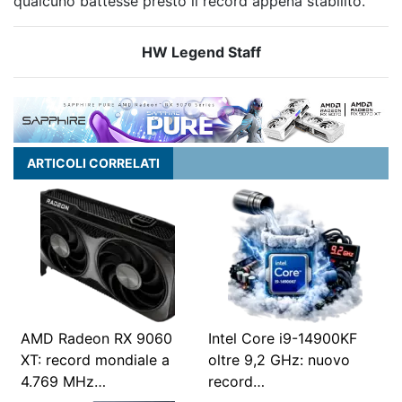
qualcuno battesse presto il record appena stabilito.
HW Legend Staff
ARTICOLI CORRELATI
AMD Radeon RX 9060
Intel Core i9-14900KF
XT: record mondiale a
oltre 9,2 GHz: nuovo
4.769 MHz…
record…