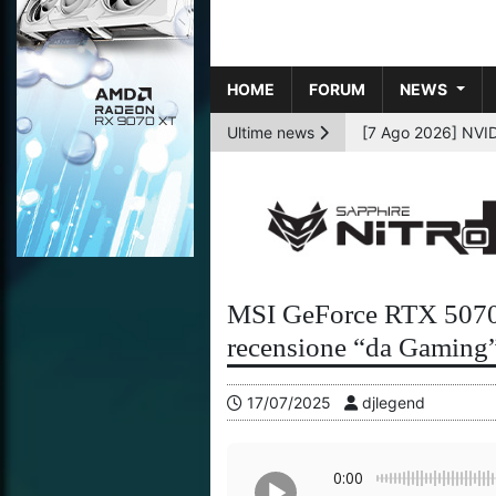
HOME
FORUM
NEWS
Ultime news
[6 Ago 2026] AMD p
MSI GeForce RTX 50
recensione “da Gaming” 
17/07/2025
djlegend
0:00