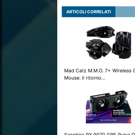
ARTICOLI CORRELATI
Mad Catz M.M.O. 7+ Wireless
Mouse: il ritorno…
Sapphire RX 9070 GRE Pulse O