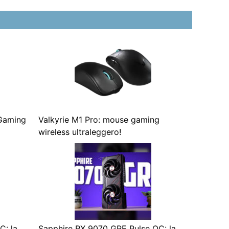
 Gaming
Valkyrie M1 Pro: mouse gaming
wireless ultraleggero!
C: la
Sapphire RX 9070 GRE Pulse OC: la