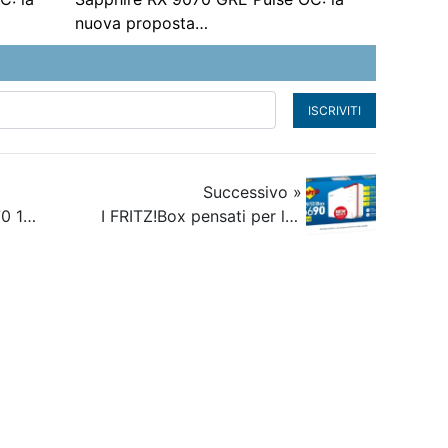
nuova proposta…
ISCRIVITI
Successivo »
MSI GeForce RTX 5070 12G VENTUS 2X OC WHITE: La recensione “da Gaming” – 5 mesi dopo la sua uscita!
I FRITZ!Box pensati per la fibra: Connessione diretta e ultra-velocità