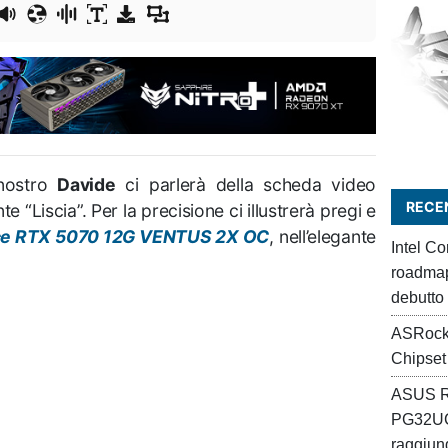
 nostro
Davide
ci parlerà della scheda video
RECEN
nte “Liscia”. Per la precisione ci illustrerà pregi e
ce RTX 5070 12G VENTUS 2X OC
, nell’elegante
Intel C
roadmap 
debutto
ASRock
Chipset
ASUS R
PG32UC
raggiung