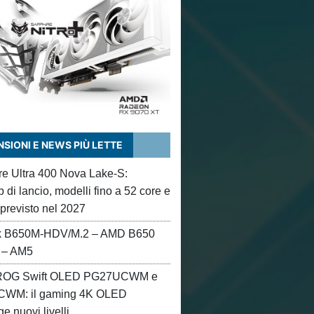
SIONI E NEWS PIÙ LETTE
ore Ultra 400 Nova Lake-S:
di lancio, modelli fino a 52 core e
 previsto nel 2027
 B650M-HDV/M.2 – AMD B650
 – AM5
OG Swift OLED PG27UCWM e
WM: il gaming 4K OLED
e nuovi livelli