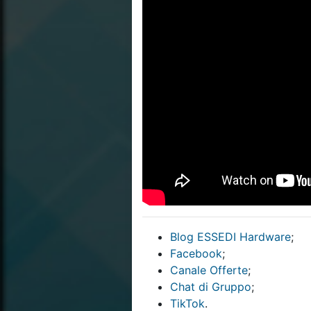
Blog ESSEDI Hardware
;
Facebook
;
Canale Offerte
;
Chat di Gruppo
;
TikTok
.