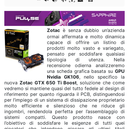
Zotac
è senza dubbio un’azienda
ormai affermata e molto dinamica
capace di offrire un listino di
prodotti molto vasto e variegato,
pensato per soddisfare qualsiasi
tipologia di utenza. Nella
recensione odierna analizzeremo
una scheda grafica basata su
GPU
Nvidia GK106
, nello specifico la
nuova
Zotac GTX 650 Ti Boost
, soluzione che come
vedremo si mantiene quasi del tutto fedele al design di
riferimento per quanto riguarda il PCB, distinguendosi
per l’impiego di un sistema di dissipazione proprietario
molto efficiente e silenzioso che ne riduce gli
ingombri, rendendola perfetta per l’assemblaggio di
sistemi compatti. Questo prodotto nasce con
l’obiettivo di soddisfare le esigenze di tutti quei
giocatori che intendono giocare gli ultimi titoli