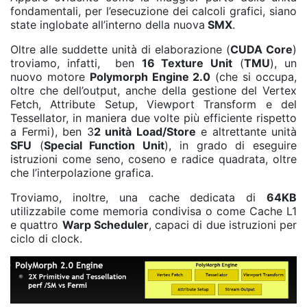
fondamentali, per l’esecuzione dei calcoli grafici, siano
state inglobate all’interno della nuova
SMX
.
Oltre alle suddette unità di elaborazione (
CUDA Core
)
troviamo, infatti, ben
16 Texture Unit
(
TMU
), un
nuovo motore
Polymorph Engine 2.0
(che si occupa,
oltre che dell’output, anche della gestione del Vertex
Fetch, Attribute Setup, Viewport Transform e del
Tessellator, in maniera due volte più efficiente rispetto
a Fermi), ben 3
2 unità Load/Store
e altrettante unità
SFU
(
Special Function Unit
), in grado di eseguire
istruzioni come seno, coseno e radice quadrata, oltre
che l’interpolazione grafica.
Troviamo, inoltre, una cache dedicata di
64KB
utilizzabile come memoria condivisa o come Cache L1
e quattro
Warp Scheduler
, capaci di due istruzioni per
ciclo di clock.