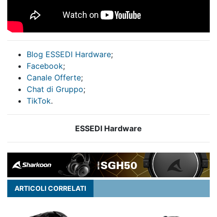
Blog ESSEDI Hardware
;
Facebook
;
Canale Offerte
;
Chat di Gruppo
;
TikTok
.
ESSEDI Hardware
ARTICOLI CORRELATI