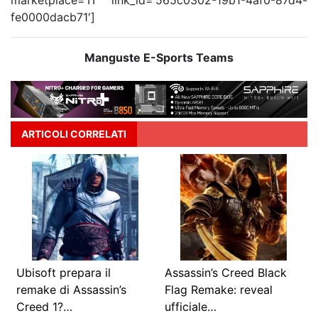
marketplace=’IT’ link_id=’565c0302-19b1-4af0-87d4-
fe0000dacb71′]
Manguste E-Sports Teams
ARTICOLI CORRELATI
Ubisoft prepara il
Assassin’s Creed Black
remake di Assassin’s
Flag Remake: reveal
Creed 1?…
ufficiale…