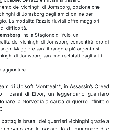
mento dei vichinghi di Jomsborg, opzione che
ichinghi di Jomsborg degli amici online per
io. La modalità Razzie fluviali offre maggiori
di difficoltà.
 Jomsborg:
nella Stagione di Yule, un
alità dei vichinghi di Jomsborg consentirà loro di
rango. Maggiore sarà il rango e più argento si
hinghi di Jomsborg saranno reclutati dagli altri
 aggiuntive.
eam di Ubisoft Montreal**, in Assassin’s Creed
no i panni di Eivor, un leggendario guerriero
onare la Norvegia a causa di guerre infinite e
C.
 battaglie brutali dei guerrieri vichinghi grazie a
rinnovato con la possibilità di impugnare due