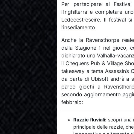
Per partecipare al Festival
l’Inghilterra e completare uno
Ledecestrescire. Il festival 
l’insediamento.
Anche la Ravensthorpe reale
della Stagione 1 nel gioco, 
dichiarato una Valhalla-vacanz
il Chequers Pub & Village Shop,
takeaway a tema Assassin’s C
da parte di Ubisoft andrà a s
parco giochi a Ravensthorpe
secondo aggiornamento aggiung
febbraio:
Razzie fluviali:
scopri una 
principale delle razzie, ch
impegnativa e altamente rig