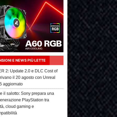
SIONI E NEWS PIÙ LETTE
 2: Update 2.0 e DLC Cost of
rivano il 20 agosto con Unreal
5 aggiornato
e il salotto: Sony prepara una
enerazione PlayStation tra
ità, cloud gaming e
patibilità