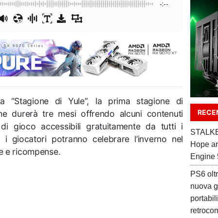
-:--
lla “Stagione di Yule”, la prima stagione di
RECEN
he durerà tre mesi offrendo alcuni contenuti
 di gioco accessibili gratuitamente da tutti i
STALKER
 i giocatori potranno celebrare l’inverno nel
Hope ar
de e ricompense.
Engine 
PS6 oltr
nuova g
portabil
retrocom