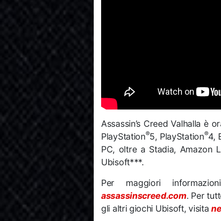
Assassin’s Creed Valhalla è o
®
®
PlayStation
5, PlayStation
4,
PC, oltre a Stadia, Amazon L
Ubisoft***.
Per maggiori informazion
assassinscreed.com
. Per tut
gli altri giochi Ubisoft, visita
ne