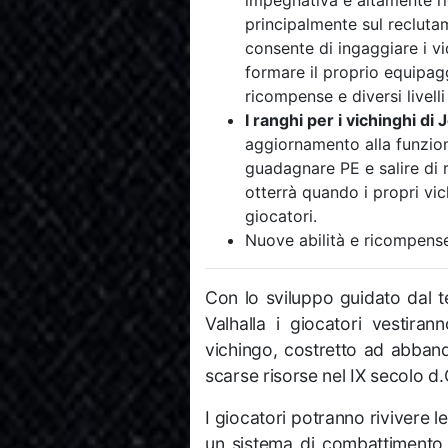
principalmente sul recluta
consente di ingaggiare i v
formare il proprio equipagg
ricompense e diversi livelli 
I ranghi per i vichinghi di
aggiornamento alla funzion
guadagnare PE e salire di 
otterrà quando i propri vic
giocatori.
Nuove abilità e ricompense
Con lo sviluppo guidato dal t
Valhalla i giocatori vestiran
vichingo, costretto ad abband
scarse risorse nel IX secolo d.
I giocatori potranno rivivere le
un sistema di combattimento 