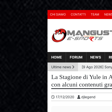
CHI SIAMO
CONTATTI
TEAM
NEW
HOME
FORUM
NEWS
R
Ultime news
La Stagione di Yule in A
con alcuni contenuti gra
17/12/2020
djlegend